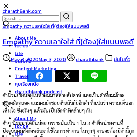
Skip
charathBank.com
to
Search
Search
content
for:
Empathy ความเอาใจใส่ ที่(ต้อง)ใส่แบบพอดี
About Me
Empathy ความเอาใจใส่ ที่(ต้อง)ใส่แบบพอดี
ไอดอล
Life
May 3, 2020
May 3, 2020
charathbank
บ่นไปทั่ว
บ่นไปทั่ว
Content Marketing
Travel
คุยเรื่องหนัง
charathbank podcast
คำนี้วนเวียนอยู่ในหัวผมมาหลายสัปดาห์ และเป็นคำที่ผมมักจะ
สะกดผิดตลอด แถมผมยังชอบจำสลับกับอีกคำ ที่แปลว่า ความเห็นอก
เห็นใจ ซึ่งจริงๆ แล้วมันเป็นอีกคำที่คล้ายๆ กัน
About Me
คำๆ นี้ผมมาได้ยินบ่อย เพราะมันเป็น 1 ใน 3 คำที่หน่วยงานที่
ไอดอล
ปัจจุบันผมสังกัดหยิบมาใช้ในการทำงาน ในทุกๆ งานจะต้องมีคำนี้ถูก
Life