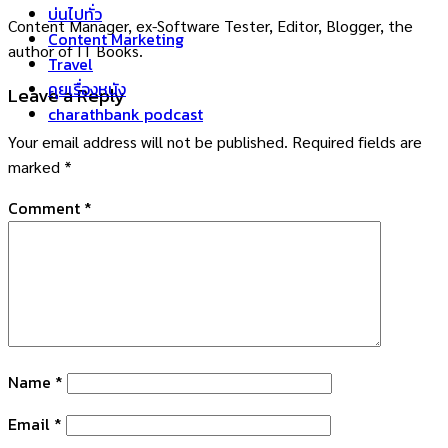
บ่นไปทั่ว
Content Manager, ex-Software Tester, Editor, Blogger, the
Content Marketing
author of IT Books.
Travel
คุยเรื่องหนัง
Leave a Reply
charathbank podcast
Your email address will not be published.
Required fields are
marked
*
Comment
*
Name
*
Email
*