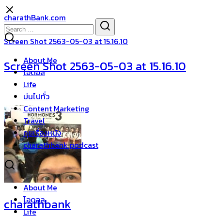
Skip
charathBank.com
to
Search
Search
content
for:
Screen Shot 2563-05-03 at 15.16.10
About Me
Screen Shot 2563-05-03 at 15.16.10
ไอดอล
Life
บ่นไปทั่ว
Content Marketing
Travel
คุยเรื่องหนัง
charathbank podcast
About Me
ไอดอล
charathbank
Life