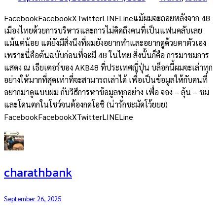
FacebookFacebookXTwitterLINELineแม้ผมจะถอยหลังจาก 48
เมืองไทยด้วยการบริหารและการไม่คิดถึงคนที่เป็นแฟนคลับเลย
แม้แต่น้อย แต่ยังมีสิ่งนึงที่ผมยังอยากทำและอยากดูด้วยตาตัวเอง
เพราะนี่คือต้นฉบับก่อนที่จะมี 48 ในไทย สิ่งนั้นก็คือ การมาชมการ
แสดง ณ เธียเตอร์ของ AKB48 ที่ประเทศญี่ปุ่น บล็อกนี้ผมจะเล่าทุก
อย่างให้มากที่สุดเท่าที่จะสามารถเล่าได้ เพื่อเป็นข้อมูลให้กับคนที่
อยากมาดูแบบผม กับวิธีการหาข้อมูลทุกอย่าง เพื่อ จอง – ลุ้น – ชม
และโดนตกในโชว์จนต้องกดโอชิ (น่ารักชะมัดโว้ยยย)
FacebookFacebookXTwitterLINELine
charathbank
September 26, 2025