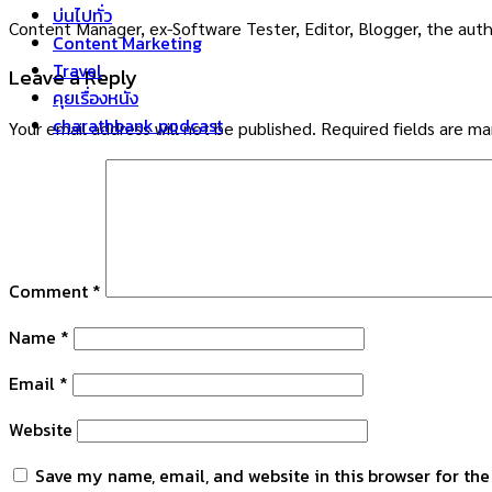
บ่นไปทั่ว
Content Manager, ex-Software Tester, Editor, Blogger, the auth
Content Marketing
Travel
Leave a Reply
คุยเรื่องหนัง
charathbank podcast
Your email address will not be published.
Required fields are m
Comment
*
Name
*
Email
*
Website
Save my name, email, and website in this browser for th