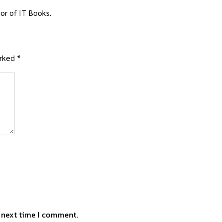
or of IT Books.
arked
*
e next time I comment.