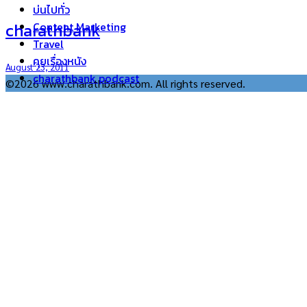
บ่นไปทั่ว
charathbank
Content Marketing
Travel
คุยเรื่องหนัง
August 23, 2011
charathbank podcast
©2026 www.charathbank.com. All rights reserved.