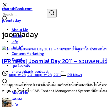
Skip
charathBank.com
to
Search
Search
content
for:
joomladay
About Me
joomladay
ไอดอล
Life
บ่นไปทั่ว
Content Marketing
Travel
[PR news] Joomla! Day 2011 – รวมพลคนใช
คุยเรื่องหนัง
charathbank podcast
August 23, 2011
August 23, 2011
PR News
ขออนุญาตแจ้งข่าวประชาสัมพันธ์งานสำหรับนักพัฒนาที่สนใจให้ทราบค
หาบนเวปไซต์ หรือ CMS:Content Management System ที่มีคนใช้งา
About Me
ไอดอล
Life