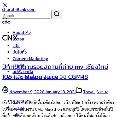
Skip
charathBank.com
to
Search
Search
content
for:
CNX
About Me
CNX
ไอดอล
Life
บ่นไปทั่ว
Content Marketing
Travel
ปักหมุดตามรอยสถานที่ถ่าย mv เชียงใหม่
คุยเรื่องหนัง
106 และ Melon Juice วง CGM48
charathbank podcast
November 9, 2020
January 18, 2021
Travel
,
ไอดอล
About Me
เชียงใหม่ เป็นจังหวัดที่ผมต้องไปอย่างน้อยปีละ 1 ครั้ง เพราะว่าต้อง
ไอดอล
ไปวิ่งมาราธอนงาน CMU Marathon แทบทุกปี โดยเฉพาะช่วงต้นปี
Life
ที่อากาศกำลังยอดเยี่ยม วิ่งแล้วสบายตัว อยากให้คนที่ชอบวิ่งได้มา