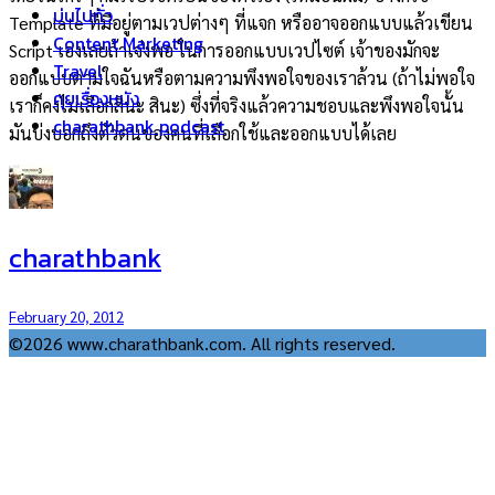
บ่นไปทั่ว
Template ที่มีอยู่ตามเวปต่างๆ ที่แจก หรืออาจออกแบบแล้วเขียน
Content Marketing
Script เองเลยถ้าเจ๋งพอ ในการออกแบบเวปไซต์ เจ้าของมักจะ
Travel
ออกแบบตามใจฉันหรือตามความพึงพอใจของเราล้วน (ถ้าไม่พอใจ
คุยเรื่องหนัง
เราก็คงไม่เลือกสินะ สินะ) ซึ่งที่จริงแล้วความชอบและพึงพอใจนั้น
charathbank podcast
มันบ่งบอกถึงตัวตนของคนที่เลือกใช้และออกแบบได้เลย
charathbank
February 20, 2012
©2026 www.charathbank.com. All rights reserved.