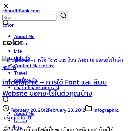
Skip
charathBank.com
to
Search
Search
content
for:
color
About Me
color
ไอดอล
Life
บ่นไปทั่ว
Content Marketing
Travel
คุยเรื่องหนัง
infographic – การใช้ Font และ สีบน
charathbank podcast
Website บอกอะไรในตัวคุณบ้าง
February 20, 2012
February 23, 2012
infographic
,
About Me
เกร็ดทั่วไปใน IT
ไอดอล
Life
เดี๋ยวนี้ใครๆ ก็มีเวปไซต์เป็นของตัวเอง (เหมือนผม) บ้างก็ใช้