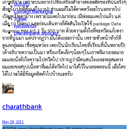
เกาหลีบ้าง เพราะบ่นอยากไปซื้อเครื่องสำอางค์ยอดฮิตของที่นั้นจริงๆ
บ่นไปทั่ว
สักครั้ง (ปกติสั่งแต่ในเวป) ส่วนผมก็ไม่ได้คาดหวังอะไรนอกจากไป
Content Marketing
เปิดหูเปิดตาบ้าง เพราะไม่เคยไปมาก่อน (มีพ่อผมเคยไปแล้ว แต่
Travel
เมื่อ 10 ปีก่อน) และก่อนเดินทางก็ตัดสินใจเปิดใช้ package Data
คุยเรื่องหนัง
Roaming ของ AIS 3 วัน 950 บาท ด้วยความตั้งใจที่จะทวีตแก้เหงา
charathbank podcast
จากที่นู่นมา แต่ปรากฏว่า มันได้เยอะกว่านั้น เพราะหัวหน้าทัวร์ที่
ดูแลกลุ่มผม (ชื่อคุณหว่อง เคยเป็นนักเรียนไทยที่เรียนที่นั่นหลายปี)
เค้าอธิบายความเป็นมา หรือเกร็ดเล็กๆน้อยๆในเกาหลีมาเยอะมาก
ผมเลยนั่งจับใจความไปทวีตไป ปรากฏว่ามีคนสนใจเยอะพอสมควร
ผมเลยขอสรุปเนื้อหาที่ผมได้ทวีตไป มาใส่ไว้ในบลอคตอนนี้ เผื่อใคร
ได้ไป จะได้มีข้อมูลติดตัวไปบ้างนะครับ
charathbank
May 28, 2011
©2026 www.charathbank.com. All rights reserved.