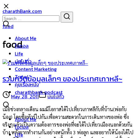
Skip
charathBank.com
to
Search
Search
content
for:
food
About Me
food
ไอดอล
Life
บ่นไปทั่ว
Content Marketing
Travel
รวมทวีตข้อมูลเล็กๆ ของประเทศเกาหลี~
คุยเรื่องหนัง
charathbank podcast
May 28, 2011
บ่นไปทั่ว
เมื่อช่วงกลางเดือน ผมมีโอกาสได้ไปเที่ยวเกาหลีกับที่บ้าน(พ่อกับ
น้อง) โดยซื้อทัวร์ไปกันเพื่อความสะดวกในการเดินทางของพ่อ ซึ่ง
About Me
จริงๆแล้วเป็นความต้องการของพ่อที่จะได้ไปเที่ยวเมืองนอกด้วยกัน
ไอดอล
บ้าง หลังจากทำงานกันอย่างหนักทั้ง 3 พ่อลูก และอยากให้น้องได้ไป
Life