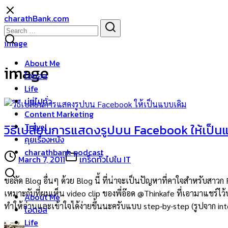
Skip
charathBank.com
to
Search
Search
content
for:
image
About Me
image
ไอดอล
Life
บ่นไปทั่ว
Content Marketing
Travel
วิธีเปลี่ยนการแสดงรูปบน Facebook ให้เป็น
คุยเรื่องหนัง
charathbank podcast
March 7, 2011
เกร็ดทั่วไปใน IT
ขอลัด Blog อื่นๆ ด้วย Blog นี้ ที่น่าจะเป็นปัญหาที่คาใจสำหรับสา
เหมาะกับที่ผมเห็น video clip ของพี่อ๊อด @Thinkafe ที่เอามาแชร์ไว้
About Me
ทำให้อ่านและเข้าใจได้ง่ายขึ้นนะครับแบบ step-by-step (รูปจาก inter
ไอดอล
Life