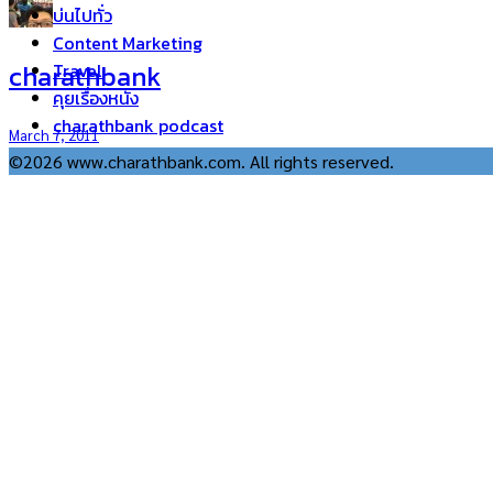
บ่นไปทั่ว
Content Marketing
charathbank
Travel
คุยเรื่องหนัง
charathbank podcast
March 7, 2011
©2026 www.charathbank.com. All rights reserved.