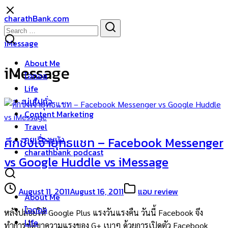
Skip
charathBank.com
to
Search
Search
content
for:
iMessage
About Me
iMessage
ไอดอล
Life
บ่นไปทั่ว
Content Marketing
Travel
คุยเรื่องหนัง
ศึกชิงเจ้ายุทธแชท – Facebook Messenger
charathbank podcast
vs Google Huddle vs iMessage
August 11, 2011
August 16, 2011
แอบ review
About Me
ไอดอล
หลังปล่อยให้ Google Plus แรงวันแรงคืน วันนี้ Facebook จึง
Life
ทำการขัดขาความแรงของ G+ เบาๆ ด้วยการเปิดตัว Facebook