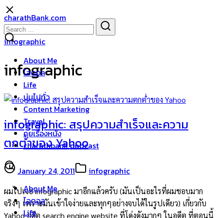
Skip
charathBank.com
to
Search
Search
content
for:
infographic
About Me
infographic
ไอดอล
Life
บ่นไปทั่ว
Content Marketing
Travel
infographic: สรุปความสำเร็จและความ
คุยเรื่องหนัง
ตกต่ำของ Yahoo
charathbank podcast
January 24, 2011
infographic
About Me
ผมไปเจอ infographic มาอีกแล้วครับ (มันเป็นอะไรที่ผมชอบมาก
ไอดอล
จริงๆ เพราะมันเข้าใจง่ายและทุกๆอย่างจบได้ในรูปเดียว) เกี่ยวกับ
Life
Yahoo อดึต search engine website ที่โด่งดังมากๆ ในอดีต ที่ตอนนี้