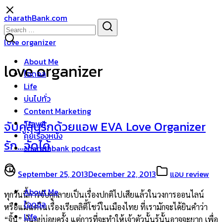
Skip
charathBank.com
to
Search
Search
content
for:
love organizer
About Me
love organizer
ไอดอล
Life
บ่นไปทั่ว
Content Marketing
Travel
จับคู่ลุ้นร้กด้วยแอพ EVA Love Organizer
คุยเรื่องหนัง
รัก…จัดได้
charathbank podcast
September 25, 2013
December 22, 2013
แอบ review
About Me
ทุกวันนี้การจับคู่กลายเป็นเรื่องปกติไปเสียแล้วในวงการออนไลน์
ไอดอล
หรือแม้แต่ในเรื่องเรียลลิตี้โชว์ในเมืองไทย ที่เรามักจะได้ยินคำว่า
Life
“จิ้น” กันอยู่บ่อยครั้ง แต่การที่จะทำให้เจ้าตัวนั้นรู้นั้นอาจจะยาก เพื่อ