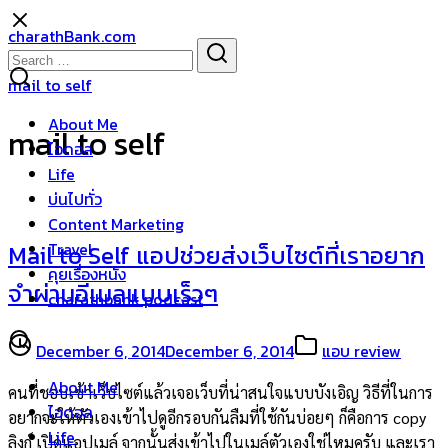
Skip
charathBank.com
to
Search
Search
content
for:
mail to self
About Me
mail to self
ไอดอล
Life
บ่นไปทั่ว
Content Marketing
Travel
Mail to Self แอปช่วยส่งเว็บไซต์ที่เราอยาก
คุยเรื่องหนัง
จำผ่านอีเมลแบบเร็วๆ
charathbank podcast
December 6, 2014
December 6, 2014
แอบ review
About Me
คนที่ชอบเข้าเว็บไซต์แล้วเจอเว็บที่น่าสนใจแบบบังเอิญ วิธีที่ในการ
ไอดอล
อยากจะให้ตัวเองเข้าไปดูอีกรอบกันลืมที่ใช้กันบ่อยๆ ก็คือการ copy
Life
ลิงก์ เปิดแอปเมล์ จากนั้นส่งเข้าไปในเมล์ตัวเองใช่ไหมครับ และเรา