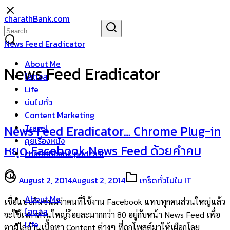
Skip
charathBank.com
to
Search
Search
content
for:
News Feed Eradicator
About Me
News Feed Eradicator
ไอดอล
Life
บ่นไปทั่ว
Content Marketing
Travel
News Feed Eradicator… Chrome Plug-in
คุยเรื่องหนัง
หยุด Facebook News Feed ด้วยคำคม
charathbank podcast
August 2, 2014
August 2, 2014
เกร็ดทั่วไปใน IT
About Me
เชื่อแบบกินขนมว่าคนที่ใช้งาน Facebook แทบทุกคนส่วนใหญ่แล้ว
ไอดอล
จะใช้เวลาส่วนใหญ่ร้อยละมากกว่า 80 อยู่กับหน้า News Feed เพื่อ
Life
ตามไล่อ่านเนื้อหา Content ต่างๆ ที่ถูกโพสต์มาให้เผือกโดย