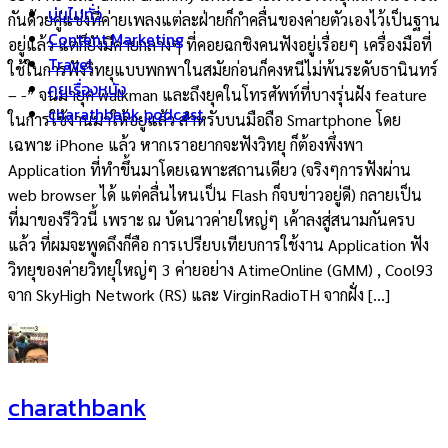
บ่นไปทั่ว
กันด้วยคู่แข่งที่ค่ายเพลงแต่ละฝ่ายก็กำคลื่นของค่ายตัวเองไว้เป็นฐาน
Content Marketing
อยู่แล้ว แต่ก็ยังมีค่ายกลางๆ ที่คอยฉกชิงคนฟังอยู่เรื่อยๆ เครื่องมือที่
Travel
ใช้ในการฟังวิทยุแบบพกพาในสมัยก่อนก็คงหนีไม่พ้นระดับธานินทร์
คุยเรื่องหนัง
– -” จนมายุค walkman และถึงยุคในโทรศัพท์ที่บางรุ่นฝัง feature
charathbank podcast
ในการใช้งานมาให้อยู่แล้ว สำหรับบนมือถือ Smartphone โดย
เฉพาะ iPhone แล้ว หากเราอยากจะฟังวิทยุ ก็ต้องพึ่งพา
Application ที่ทำขึ้นมาโดยเฉพาะสถานเดียว (จริงๆการฟังผ่าน
web browser ได้ แต่คลื่นไหนเป็น Flash ก็จบข่าวอยู่ดี) กลายเป็น
ที่มาของรีวิวนี้ เพราะ ณ บัดนาวค่ายใหญ่ๆ เค้าลงสู่สนามกันครบ
แล้ว ที่ผมจะพูดถึงก็คือ การเปรียบเทียบการใช้งาน Application ฟัง
วิทยุของค่ายวิทยุใหญ่ๆ 3 ค่ายอย่าง AtimeOnline (GMM) , Cool93
จาก SkyHigh Network (RS) และ VirginRadioTH จากฝั่ง […]
charathbank