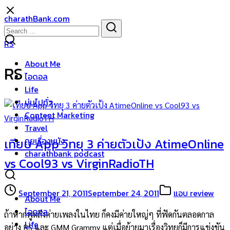
Skip
charathBank.com
to
Search
Search
content
for:
RS
About Me
RS
ไอดอล
Life
บ่นไปทั่ว
Content Marketing
Travel
คุยเรื่องหนัง
เทียบ App วิทยุ 3 ค่ายตัวเป้ง AtimeOnline
charathbank podcast
vs Cool93 vs VirginRadioTH
September 21, 2011
September 24, 2011
แอบ review
About Me
ไอดอล
ถ้าหากพูดถึงค่ายเพลงในไทย ก็คงมีค่ายใหญ่ๆ ที่ฟัดกันตลอดกาล
Life
อย่าง RS และ GMM Grammy แต่เมื่อย้ายมาเรื่องวิทยุก็มีการแข่งขัน