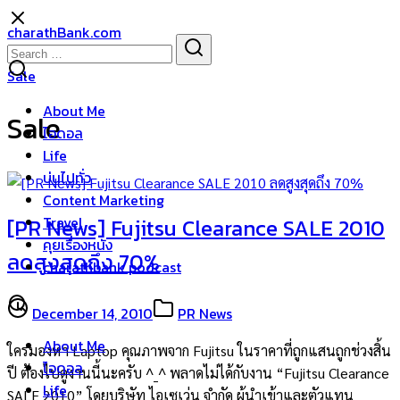
Skip
charathBank.com
to
Search
Search
content
for:
Sale
About Me
Sale
ไอดอล
Life
บ่นไปทั่ว
Content Marketing
Travel
[PR News] Fujitsu Clearance SALE 2010
คุยเรื่องหนัง
ลดสูงสุดถึง 70%
charathbank podcast
December 14, 2010
PR News
About Me
ใครมองหา Laptop คุณภาพจาก Fujitsu ในราคาที่ถูกแสนถูกช่วงสิ้น
ไอดอล
ปี ต้องไปดูงานนี้นะครับ ^_^ พลาดไม่ได้กับงาน “Fujitsu Clearance
Life
SALE 2010” โดยบริษัท ไอเซเว่น จำกัด ผู้นำเข้าและตัวแทน