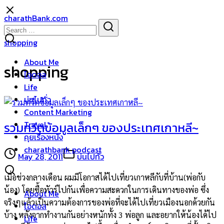
Skip
charathBank.com
to
Search
Search
content
for:
shopping
About Me
shopping
ไอดอล
Life
บ่นไปทั่ว
Content Marketing
Travel
รวมทวีตข้อมูลเล็กๆ ของประเทศเกาหลี~
คุยเรื่องหนัง
charathbank podcast
May 28, 2011
บ่นไปทั่ว
เมื่อช่วงกลางเดือน ผมมีโอกาสได้ไปเที่ยวเกาหลีกับที่บ้าน(พ่อกับ
น้อง) โดยซื้อทัวร์ไปกันเพื่อความสะดวกในการเดินทางของพ่อ ซึ่ง
About Me
จริงๆแล้วเป็นความต้องการของพ่อที่จะได้ไปเที่ยวเมืองนอกด้วยกัน
ไอดอล
บ้าง หลังจากทำงานกันอย่างหนักทั้ง 3 พ่อลูก และอยากให้น้องได้ไป
Life