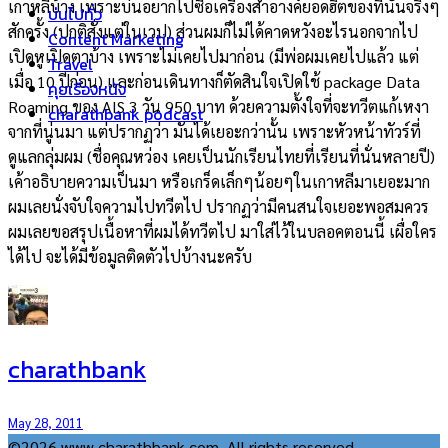
เกาหลีบ้าง เพราะบ่นอยากไปซื้อเครื่องสำอางค์ยอดฮิตของที่นั้นจริงๆ
บ่นไปทั่ว
สักครั้ง (ปกติสั่งแต่ในเวป) ส่วนผมก็ไม่ได้คาดหวังอะไรนอกจากไป
Content Marketing
เปิดหูเปิดตาบ้าง เพราะไม่เคยไปมาก่อน (มีพ่อผมเคยไปแล้ว แต่
Travel
เมื่อ 10 ปีก่อน) และก่อนเดินทางก็ตัดสินใจเปิดใช้ package Data
คุยเรื่องหนัง
Roaming ของ AIS 3 วัน 950 บาท ด้วยความตั้งใจที่จะทวีตแก้เหงา
charathbank podcast
จากที่นู่นมา แต่ปรากฏว่า มันได้เยอะกว่านั้น เพราะหัวหน้าทัวร์ที่
ดูแลกลุ่มผม (ชื่อคุณหว่อง เคยเป็นนักเรียนไทยที่เรียนที่นั่นหลายปี)
เค้าอธิบายความเป็นมา หรือเกร็ดเล็กๆน้อยๆในเกาหลีมาเยอะมาก
ผมเลยนั่งจับใจความไปทวีตไป ปรากฏว่ามีคนสนใจเยอะพอสมควร
ผมเลยขอสรุปเนื้อหาที่ผมได้ทวีตไป มาใส่ไว้ในบลอคตอนนี้ เผื่อใคร
ได้ไป จะได้มีข้อมูลติดตัวไปบ้างนะครับ
charathbank
May 28, 2011
©2026 www.charathbank.com. All rights reserved.