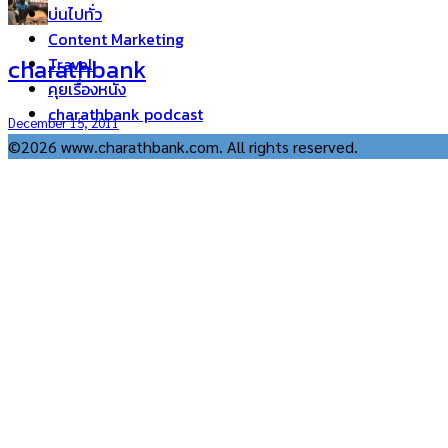
บ่นไปทั่ว
Content Marketing
charathbank
Travel
คุยเรื่องหนัง
charathbank podcast
December 15, 2011
©2026 www.charathbank.com. All rights reserved.