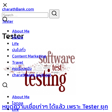
Skip
charathBank.com
to
Search
Search
content
for:
Tester
About Me
Tester
ไอดอล
Life
บ่นไปทั่ว
Content Marketing
Travel
คุยเรื่องหนัง
charathbank podcast
About Me
ไอดอล
หยุดความเชื่อเก่าๆ ได้แล้ว เพราะ Tester ยุค
Life