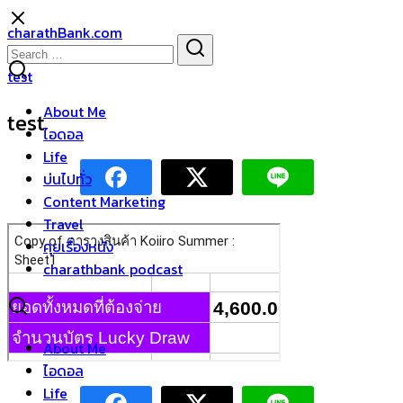
Skip
charathBank.com
to
Search
Search
content
for:
test
About Me
test
ไอดอล
Life
บ่นไปทั่ว
Content Marketing
Travel
คุยเรื่องหนัง
charathbank podcast
About Me
ไอดอล
Life