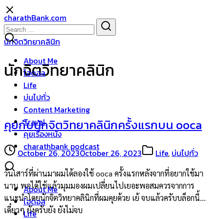
Skip
charathBank.com
to
Search
Search
content
for:
นักจิตวิทยาคลินิก
About Me
นักจิตวิทยาคลินิก
ไอดอล
Life
บ่นไปทั่ว
Content Marketing
Travel
คุยกับนักจิตวิทยาคลินิกครั้งแรกบน ooca
คุยเรื่องหนัง
charathbank podcast
October 26, 2023
October 26, 2023
Life
,
บ่นไปทั่ว
วันเสาร์ที่ผ่านมาผมได้ลองใช้ ooca ครั้งแรกหลังจากที่อยากใช้มา
นาน พอได้ใช้แล้วมุมมองผมเปลี่ยนไปเยอะพอสมควรจากการ
About Me
แนะนำโดยนักจิตวิทยาคลินิกที่ผมคุยด้วย เย้ จบแล้วครับบล็อกนี้…
ไอดอล
เดี๋ยวๆ ยังครับยัง ยังไม่จบ
Life