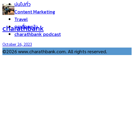
บ่นไปทั่ว
Content Marketing
Travel
charathbank
คุยเรื่องหนัง
charathbank podcast
October 26, 2023
©2026 www.charathbank.com. All rights reserved.