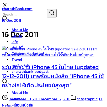
Skip
charathBank.com
to
Search
Search
content
for:
16 Dec 2011
About Me
16 Dec 2011
ไอดอล
Life
บ่นไปทั่ว
Content Marketing
Travel
คุยเรื่องหนัง
รวมมิตรข่าว iPhone 4S ในไทย (updated
charathbank podcast
12-12-2011) มาพร้อมหนังสือ “iPhone 4S ใช้
อย่างไรให้เกิดประโยชน์สูงสุด”
About Me
ไอดอล
December 10, 2011
December 12, 2011
infographic
,
IT
Life
News
,
หนอนหนังสือ