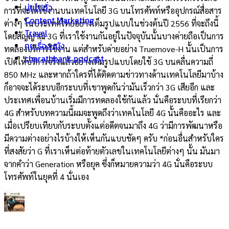
บ่นไปทั่ว
การที่จะได้ใช้งานบนเทคโนโลยี 3G บนโทรศัพท์หรืออุปกรณ์สื่อสาร
Content Marketing
ต่างๆ ในประเทศไทยอย่างเต็มรูปแบบในช่วงต้นปี 2556 ที่จะถึงนี้
Travel
โดยสัญญาณ 3G ที่เราใช้งานกันอยู่ในปัจจุบันนั้นบางค่ายถือเป็นการ
คุยเรื่องหนัง
ทดลองบริการใช้งาน แต่สำหรับค่ายอย่าง Truemove-H นั้นเป็นการ
charathbank podcast
เปิดให้บริการจริงแล้วอย่างเต็มรูปแบบโดยใช้ 3G บนคลื่นความถี่
850 MHz และหากถ้าใครที่ได้ติดตามข่าวทางด้านเทคโนโลยีมาบ้าง
ก็อาจจะได้ระบบอีกระบบที่เขาพูดกันว่ามันเร็วกว่า 3G เสียอีก และ
ประเทศเพื่อนบ้านเริ่มมีการทดลองใช้กันแล้ว นั่นคือระบบที่เรียกว่า
4G สำหรับบทความนี้ผมจะพูดถึงว่าเทคโนโลยี 4G นั้นคืออะไร และ
เมื่อเปรียบเทียบกับระบบตั้งแต่อดีตจนมาถึง 4G ว่ามีการพัฒนาหรือ
มีความต่างอย่างไรบ้างให้เห็นกันแบบชัดๆ ครับ *ก่อนอื่นสำหรับใคร
ที่สงสัยว่า G ที่เราเห็นต่อท้ายตัวเลขในเทคโนโลยีต่างๆ นั้น มันมา
จากคำว่า Generation หรือยุค ซึ่งก็หมายความว่า 4G นั่นคือระบบ
โทรศัพท์ในยุคที่ 4 นั่นเอง