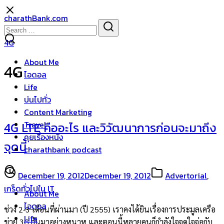
Skip
charathBank.com
to
Search
Search
content
for:
4G
About Me
4G
ไอดอล
Life
บ่นไปทั่ว
Content Marketing
Travel
4G LTE คืออะไร และวิวัฒนาการก่อนจะมาถึง
คุยเรื่องหนัง
จุดนี้
charathbank podcast
December 19, 2012
December 19, 2012
Advertorial
,
เกร็ดทั่วไปใน IT
About Me
ไอดอล
ช่วง 2-3 เดือนที่ผ่านมา (ปี 2555) เราคงได้ยินเรื่องการประมูลเครือ
Life
ข่าย 3G กันมาอย่างหนาหู และตอนนี้หลายคนก็กำลังใจจดใจจ่อกับ