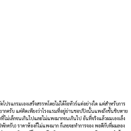
ดโปรแกรมเองเสร็จสรรพโดยไม่ได้ง้อทัวร์แต่อย่างใด แต่สำหรับการ
องยากครับ แต่ติดเพียงว่าโรงแรมที่อยู่ย่านชอปปิงนั้นแพงถึงขั้นชิบหาย
่ไม่เล็กจนเกินไปและไม่แพงมากจนเกินไป อันที่จริงแล้วผมเองเล็ง
ยไปพักครับ) ราคาห้องก็ไม่แพงมาก ก็เลยจะทำการจอง พอดีกับที่ผมลอง