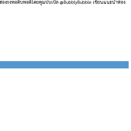
พักในฮ่องกงพอดิบพอดีโดยคุณบับเบิล @BubblyBubble เขียนแนะนำห้อง