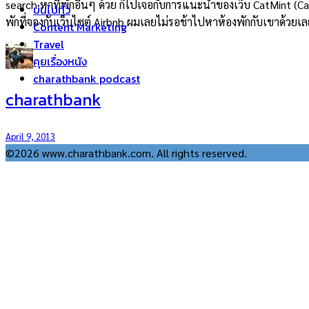
search หาที่พักอื่นๆ ด้วย ก็ไปเจอกับการแนะนำของเว็บ CatMint (C
บ่นไปทั่ว
พักที่จองกับเว็บไซต์ Airbnb ผมเลยไม่รอช้าไปหาห้องพักกับเขาด้วยเ
Content Marketing
Travel
คุยเรื่องหนัง
charathbank podcast
charathbank
April 9, 2013
©2026 www.charathbank.com. All rights reserved.