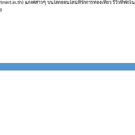
atmint.in.th) แกงค์สาวๆ บนโลกออนไลน์ที่รักการท่องเที่ยว รีวิวที่
ลย