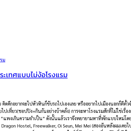
ประเทศแบบไม่ง้อโรงแรม
ดคึกอยากจะไปหัวหินก็ขับรถไปเองเลย หรืออยากไปเมืองนอกก็ตีตั๋วจั
ดยไปเที่ยว(ชอปปิง+กินกันอย่างบ้าคลั่ง) การจะหาโรงแรมสักที่ไม่ใช่เรื่
“แพงเกินความจำเป็น” ดังนั้นแล้วเราจึงพยายามหาที่พักแบบใหม่โดยที
ะเป็น Dragon Hostel, Freewalker, Oi Seun, Mei Mei (สองอันหลังผมเค