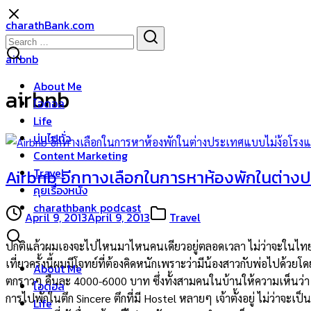
Skip
charathBank.com
to
Search
Search
content
for:
airbnb
About Me
airbnb
ไอดอล
Life
บ่นไปทั่ว
Content Marketing
Travel
Airbnb อีกทางเลือกในการหาห้องพักในต่าง
คุยเรื่องหนัง
charathbank podcast
April 9, 2013
April 9, 2013
Travel
ปกติแล้วผมเองจะไปไหนมาไหนคนเดียวอยู่ตลอดเวลา ไม่ว่าจะในไทย คิ
เที่ยวครั้งนี้ผมมีโจทย์ที่ต้องคิดหนักเพราะว่ามีน้องสาวกับพ่อไปด้วยโ
About Me
ตกราวๆ คืนละ 4000-6000 บาท ซึ่งทั้งสามคนในบ้านให้ความเห็นว่า 
ไอดอล
การไปพักในตึก Sincere ตึกที่มี Hostel หลายๆ เจ้าตั้งอยู่ ไม่ว่าจ
Life