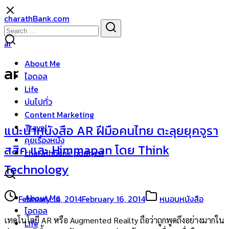
Skip
charathBank.com
to
Search
Search
content
for:
ar
About Me
ar
ไอดอล
Life
บ่นไปทั่ว
Content Marketing
Travel
แนะนำหนังสือ AR ฝีมือคนไทย ตะลุยยุคจูรา
คุยเรื่องหนัง
สสิค และ Himmapan โดย Think
charathbank podcast
Technology
About Me
February 16, 2014
February 16, 2014
หนอนหนังสือ
ไอดอล
เทคโนโลยี AR หรือ Augmented Reailty ถือว่าถูกพูดถึงอย่างมากใน
Life