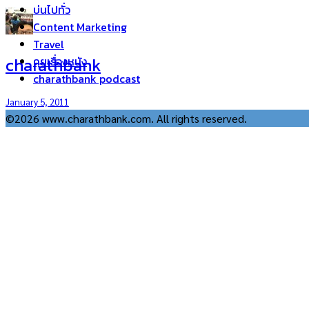
บ่นไปทั่ว
Content Marketing
Travel
charathbank
คุยเรื่องหนัง
charathbank podcast
January 5, 2011
©2026 www.charathbank.com. All rights reserved.