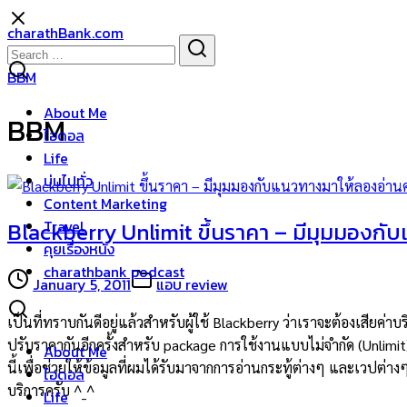
Skip
charathBank.com
to
Search
Search
content
for:
BBM
About Me
BBM
ไอดอล
Life
บ่นไปทั่ว
Content Marketing
Travel
Blackberry Unlimit ขึ้นราคา – มีมุมมองกั
คุยเรื่องหนัง
charathbank podcast
January 5, 2011
แอบ review
เป็นที่ทราบกันดีอยู่แล้วสำหรับผู้ใช้ Blackberry ว่าเราจะต้องเสียค่
ปรับราคากันอีกครั้งสำหรับ package การใช้งานแบบไม่จำกัด (Unlimi
About Me
นี้เพื่อช่วยให้ข้อมูลที่ผมได้รับมาจากการอ่านกระทู้ต่างๆ และเวปต่า
ไอดอล
บริการครับ ^_^
Life