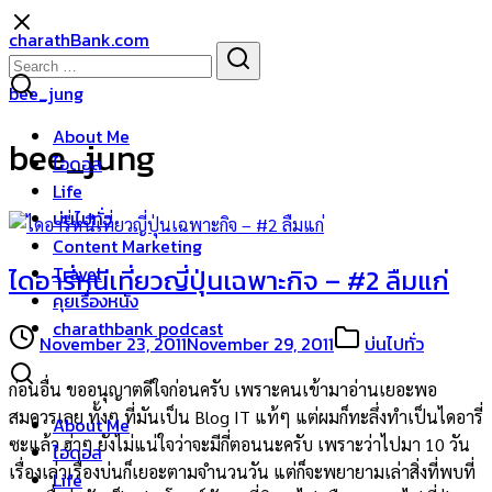
Skip
charathBank.com
to
Search
Search
content
for:
bee_jung
About Me
bee_jung
ไอดอล
Life
บ่นไปทั่ว
Content Marketing
Travel
ไดอารี่หนีเที่ยวญี่ปุ่นเฉพาะกิจ – #2 ลืมแก่
คุยเรื่องหนัง
charathbank podcast
November 23, 2011
November 29, 2011
บ่นไปทั่ว
ก่อนอื่น ขออนุญาตดีใจก่อนครับ เพราะคนเข้ามาอ่านเยอะพอ
สมควรเลย ทั้งๆ ที่มันเป็น Blog IT แท้ๆ แต่ผมก็ทะลึ่งทำเป็นไดอารี่
About Me
ซะแล้ว ฮ่าๆ ยังไม่แน่ใจว่าจะมีกี่ตอนนะครับ เพราะว่าไปมา 10 วัน
ไอดอล
เรื่องเล่าเรื่องบ่นก็เยอะตามจำนวนวัน แต่ก็จะพยายามเล่าสิ่งที่พบที่
Life