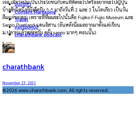
เจอ เผื่อว่ามันเป็นประโยชน์กับคนที่คิดจะไปหรืออยากจะไปญี่ปุ่น
บ่นไปทั่ว
บ้างสักนิดนึงก็ยังดีครับ ^_^ มาถึงวันที่ 2 และ 3 ในโตเกียว เป็นวัน
Content Marketing
ลืมแก่ของผม เพราะที่ที่ผมจะไปนั่นคือ Fujiko·F·Fujio Museum และ
Travel
Sanrio Puroland แดนอิสาน (อันหลังนี่ผมอยากมาตั้งแต่เรียน
คุยเรื่องหนัง
ม.ปลายแล้วหล่ะครับ คลั่ง sanrio มากๆ ตอนนั้น)
charathbank podcast
charathbank
November 23, 2011
©2026 www.charathbank.com. All rights reserved.