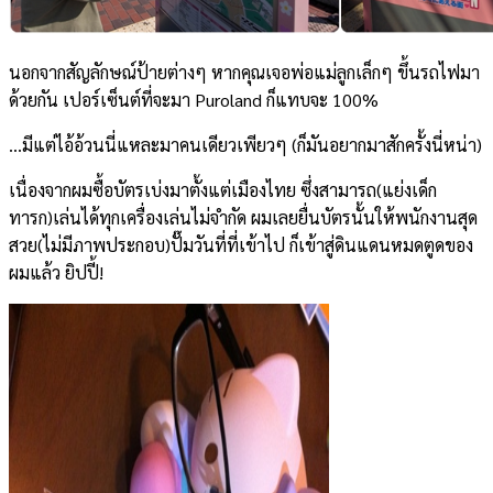
นอกจากสัญลักษณ์ป้ายต่างๆ หากคุณเจอพ่อแม่ลูกเล็กๆ ขึ้นรถไฟมา
ด้วยกัน เปอร์เซ็นต์ที่จะมา Puroland ก็แทบจะ 100%
…มีแต่ไอ้อ้วนนี่แหละมาคนเดียวเพียวๆ (ก็มันอยากมาสักครั้งนี่หน่า)
เนื่องจากผมซื้อบัตรเบ่งมาตั้งแต่เมืองไทย ซึ่งสามารถ(แย่งเด็ก
ทารก)เล่นได้ทุกเครื่องเล่นไม่จำกัด ผมเลยยื่นบัตรนั้นให้พนักงานสุด
สวย(ไม่มีภาพประกอบ)ปั๊มวันที่ที่เข้าไป ก็เข้าสู่ดินแดนหมดตูดของ
ผมแล้ว ยิปปี้!