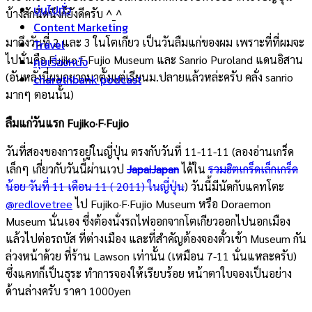
บ่นไปทั่ว
บ้างสักนิดนึงก็ยังดีครับ ^_^
Content Marketing
มาถึงวันที่ 2 และ 3 ในโตเกียว เป็นวันลืมแก่ของผม เพราะที่ที่ผมจะ
Travel
ไปนั่นคือ Fujiko·F·Fujio Museum และ Sanrio Puroland แดนอิสาน
คุยเรื่องหนัง
(อันหลังนี่ผมอยากมาตั้งแต่เรียนม.ปลายแล้วหล่ะครับ คลั่ง sanrio
charathbank podcast
มากๆ ตอนนั้น)
ลืมแก่วันแรก Fujiko·F·Fujio
วันที่สองของการอยู่ในญี่ปุ่น ตรงกับวันที่ 11-11-11 (ลองอ่านเกร็ด
เล็กๆ เกี่ยวกับวันนี้ผ่านเวป
JapaiJapan
ได้ใน
รวมฮิตเกร็ดเล็กเกร็ด
น้อย วันที่ 11 เดือน 11 ( 2011) ในญี่ปุ่น
) วันนี้มีนัดกับแคทโตะ
@redlovetree
ไป Fujiko·F·Fujio Museum หรือ Doraemon
Museum นั่นเอง ซึ่งต้องนั่งรถไฟออกจากโตเกียวออกไปนอกเมือง
แล้วไปต่อรถบัส ที่ต่างเมือง และที่สำคัญต้องจองตั๋วเข้า Museum กัน
ล่วงหน้าด้วย ที่ร้าน Lawson เท่านั้น (เหมือน 7-11 นั่นแหละครับ)
ซึ่งแคทก็เป็นธุระ ทำการจองให้เรียบร้อย หน้าตาใบจองเป็นอย่าง
ด้านล่างครับ ราคา 1000yen