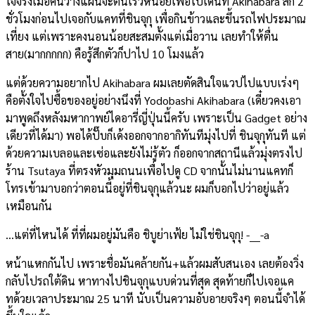
ใจจริงเมื่อคืนวางแผนจะตื่นเร็วหน่อยเพื่อไปเดินที่ Akihabara สัก 2
ชั่วโมงก่อนไปเจอกับแคทที่ชินจุกุ เพื่อกินข้าวและขึ้นรถไฟประมาณ
เที่ยง แต่เพราะคงนอนน้อยสะสมตั้งแต่เมื่อวาน เลยทำให้ตื่น
สาย(มากกกกก) คือรู้สึกตัวก็ปาไป 10 โมงแล้ว
แต่ด้วยความอยากไป Akihabara ผมเลยตัดสินใจแวปไปแบบเร่งๆ
คือตั้งใจไปซื้อของอยู่อย่างนึงที่ Yodobashi Akihabara (เดี๋ยวคงเอา
มาพูดถึงหลังมหากาพย์ไดอารี่ญี่ปุ่นนี้ครับ เพราะเป็น Gadget อย่าง
เดียวที่ได้มา) พอได้ปั๊บก็เด้งออกจากอากิทันทีมุ่งไปที่ ชินจุกุทันที แต่
ด้วยความเบลอและเซ่อและยังไม่รู้ตัว ก็ออกจากสถานีแล้วมุ่งตรงไป
ร้าน Tsutaya ที่ตรงหัวมุมถนนเพื่อไปดู CD จากนั้นไม่นานแคทก็
โทรเข้ามาบอกว่าตอนนี้อยู่ที่ชินจุกุแล้วนะ ผมก็บอกไปว่าอยู่แล้ว
เหมือนกัน
…แต่ที่ไหนได้ ที่ที่ผมอยู่มันคือ ชิบูย่าเฟ้ย ไม่ใช่ชินจุกุ! -___-a
หน้าแหกกันไป เพราะชื่อมันคล้ายกัน+แล้วผมสับสนเอง เลยต้องวิ่ง
กลับไปรถใต้ดิน หาทางไปชินจุกุแบบด่วนที่สุด สุดท้ายก็ไปเจอแค
ทด้วยเวลาประมาณ 25 นาที นับเป็นความอับอายจริงๆ ตอนนี้จำได้