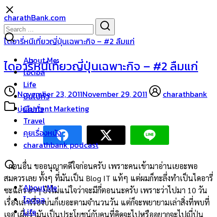
Skip
charathBank.com
to
Search
Search
content
for:
ไดอารี่หนีเที่ยวญี่ปุ่นเฉพาะกิจ – #2 ลืมแก่
About Me
ไดอารี่หนีเที่ยวญี่ปุ่นเฉพาะกิจ – #2 ลืมแก่
ไอดอล
Life
November 23, 2011
November 29, 2011
charathbank
บ่นไปทั่ว
Content Marketing
บ่นไปทั่ว
Travel
คุยเรื่องหนัง
charathbank podcast
ก่อนอื่น ขออนุญาตดีใจก่อนครับ เพราะคนเข้ามาอ่านเยอะพอ
สมควรเลย ทั้งๆ ที่มันเป็น Blog IT แท้ๆ แต่ผมก็ทะลึ่งทำเป็นไดอารี่
About Me
ซะแล้ว ฮ่าๆ ยังไม่แน่ใจว่าจะมีกี่ตอนนะครับ เพราะว่าไปมา 10 วัน
ไอดอล
เรื่องเล่าเรื่องบ่นก็เยอะตามจำนวนวัน แต่ก็จะพยายามเล่าสิ่งที่พบที่
Life
เจอ เผื่อว่ามันเป็นประโยชน์กับคนที่คิดจะไปหรืออยากจะไปญี่ปุ่น