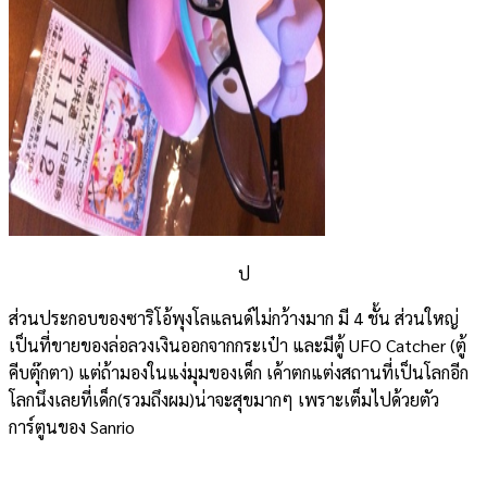
ป
ส่วนประกอบของซาริโอ้พุงโลแลนด์ไม่กว้างมาก มี 4 ชั้น ส่วนใหญ่
เป็นที่ขายของล่อลวงเงินออกจากกระเป๋า และมีตู้ UFO Catcher (ตู้
คีบตุ๊กตา) แต่ถ้ามองในแง่มุมของเด็ก เค้าตกแต่งสถานที่เป็นโลกอีก
โลกนึงเลยที่เด็ก(รวมถึงผม)น่าจะสุขมากๆ เพราะเต็มไปด้วยตัว
การ์ตูนของ Sanrio