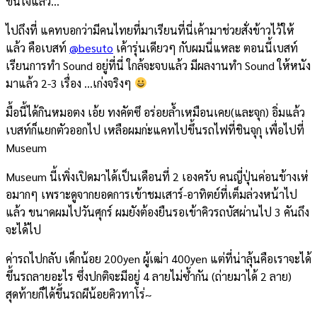
ขึ้นใจแล้ว…
ไปถึงที่ แคทบอกว่ามีคนไทยที่มาเรียนที่นี่เค้ามาช่วยสั่งข้าวไว้ให้
แล้ว คือเบสท์
@besuto
เค้ารุ่นเดียวๆ กับผมนี่แหละ ตอนนี้เบสท์
เรียนการทำ Sound อยู่ที่นี่ ใกล้จะจบแล้ว มีผลงานทำ Sound ให้หนัง
มาแล้ว 2-3 เรื่อง …เก่งจริงๆ
มื้อนี้ได้กินหมอตง เอ้ย ทงคัตซึ อร่อยล้ำเหมือนเคย(และจุก) อิ่มแล้ว
เบสท์ก็แยกตัวออกไป เหลือผมก่ะแคทไปขึ้นรถไฟที่ชินจุกุ เพื่อไปที่
Museum
Museum นี้เพิ่งเปิดมาได้เป็นเดือนที่ 2 เองครับ คนญี่ปุ่นค่อนข้างเห่
อมากๆ เพราะดูจากยอดการเข้าชมเสาร์-อาทิตย์ที่เต็มล่วงหน้าไป
แล้ว ขนาดผมไปวันศุกร์ ผมยังต้องยืนรอเข้าคิวรถบัสผ่านไป 3 คันถึง
จะได้ไป
ค่ารถไปกลับ เด็กน้อย 200yen ผู้เฒ่า 400yen แต่ที่น่าลุ้นคือเราจะได้
ขึ้นรถลายอะไร ซึ่งปกติจะมีอยู่ 4 ลายไม่ซ้ำกัน (ถ่ายมาได้ 2 ลาย)
สุดท้ายก็ได้ขึ้นรถผีน้อยคิวทาโร่~