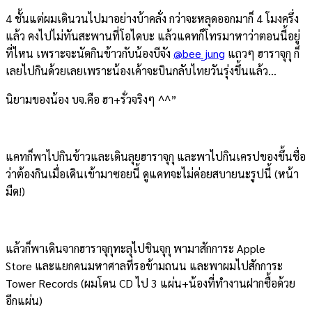
4 ชั้นแต่ผมเดินวนไปมาอย่างบ้าคลั่ง กว่าจะหลุดออกมาก็ 4 โมงครึ่ง
แล้ว คงไปไม่ทันสะพานที่โอไดบะ แล้วแคทก็โทรมาหาว่าตอนนี้อยู่
ที่ไหน เพราะจะนัดกินข้าวกับน้องบีจัง
@bee_jung
แถวๆ ฮาราจุกุ ก็
เลยไปกินด้วยเลยเพราะน้องเค้าจะบินกลับไทยวันรุ่งขึ้นแล้ว…
นิยามของน้อง บจ.คือ ฮา+รั่วจริงๆ ^^”
แคทก็พาไปกินข้าวและเดินลุยฮาราจุกุ และพาไปกินเครปของขึ้นชื่อ
ว่าต้องกินเมื่อเดินเข้ามาซอยนี้ ดูแคทจะไม่ค่อยสบายนะรูปนี้ (หน้า
มืด!)
แล้วก็พาเดินจากฮาราจุกุทะลุไปชินจุกุ พามาสักการะ Apple
Store และแยกคนมหาศาลที่รอข้ามถนน และพาผมไปสักการะ
Tower Records (ผมโดน CD ไป 3 แผ่น+น้องที่ทำงานฝากซื้อด้วย
อีกแผ่น)