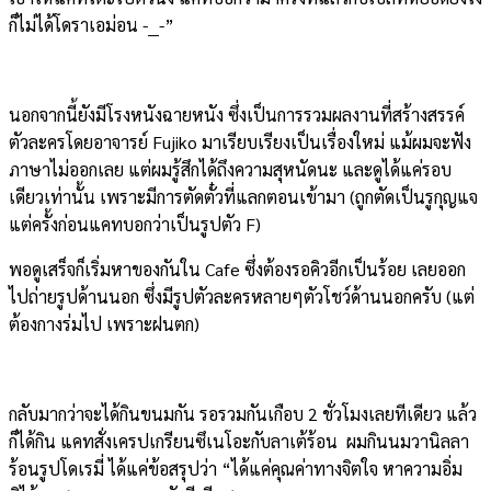
ก็ไม่ได้โดราเอม่อน -__-”
นอกจากนี้ยังมีโรงหนังฉายหนัง ซึ่งเป็นการรวมผลงานที่สร้างสรรค์
ตัวละครโดยอาจารย์ Fujiko มาเรียบเรียงเป็นเรื่องใหม่ แม้ผมจะฟัง
ภาษาไม่ออกเลย แต่ผมรู้สึกได้ถึงความสุหนัดนะ และดูได้แค่รอบ
เดียวเท่านั้น เพราะมีการตัดตั๋วที่แลกตอนเข้ามา (ถูกตัดเป็นรูกุญแจ
แต่ครั้งก่อนแคทบอกว่าเป็นรูปตัว F)
พอดูเสร็จก็เริ่มหาของกันใน Cafe ซึ่งต้องรอคิวอีกเป็นร้อย เลยออก
ไปถ่ายรูปด้านนอก ซึ่งมีรูปตัวละครหลายๆตัวโชว์ด้านนอกครับ (แต่
ต้องกางร่มไป เพราะฝนตก)
กลับมากว่าจะได้กินขนมกัน รอรวมกันเกือบ 2 ชั่วโมงเลยทีเดียว แล้ว
ก็ได้กิน แคทสั่งเครปเกรียนซึเนโอะกับลาเต้ร้อน ผมกินนมวานิลลา
ร้อนรูปโดเรมี่ ได้แค่ข้อสรุปว่า “ได้แค่คุณค่าทางจิตใจ หาความอิ่ม