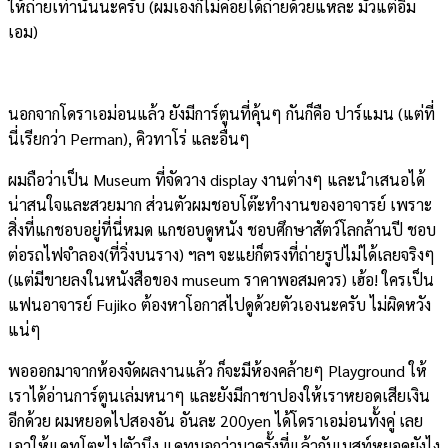
ให้ถ่ายเท่านั้นนะครับ (ผมเองก็ไม่ค่อยได้ถ่ายด้วยแหละ มัวแต่อิ่ม
เอม)
นอกจากโดราเอม่อนแล้ว ยังมีการ์ตูนที่คุ้นๆ กันก็คือ ปาร์แมน (แต่ที่
นี่เรียกว่า Perman), คิวทาโร่ และอื่นๆ
ผมถือว่าเป็น Museum ที่จัดวาง display งานต่างๆ และนำเสนอได้
น่าสนใจและสวยมาก ส่วนตัวผมชอบโต๊ะทำงานของอาจารย์ เพราะ
สิ่งที่แกชอบอยู่ที่นี่หมด แกชอบดูหนัง ชอบศึกษาสัตว์โลกล้านปี ชอบ
ต่อรถไฟจำลอง(ที่วิ่งบนราง) ฯลฯ จะแย่ก็ตรงที่ถ่ายรูปไม่ได้เลยจริงๆ
(แต่มีขายลงในหนังสือของ museum ราคาพอสมควร) เฮ้อ! ใครเป็น
แฟนอาจารย์ Fujiko ต้องหาโอกาสไปดูด้วยตัวเองนะครับ ไม่ผิดหวัง
แน่ๆ
พอออกมาจากห้องจัดผลงานแล้ว ก็จะมีห้องคล้ายๆ Playground ให้
เราได้อ่านการ์ตูนเล่มหนาๆ และยังมีกาชาปองให้เราหยอดเสียเงิน
อีกด้วย ผมหยอดไปสองอัน อันละ 200yen ได้โดราเอม่อนทั้งคู่ เลย
เอาให้แคทโตะไปตัวนึง แคทบอกว่ามาครั้งที่แล้วกับเบสท์หยอดยังไง