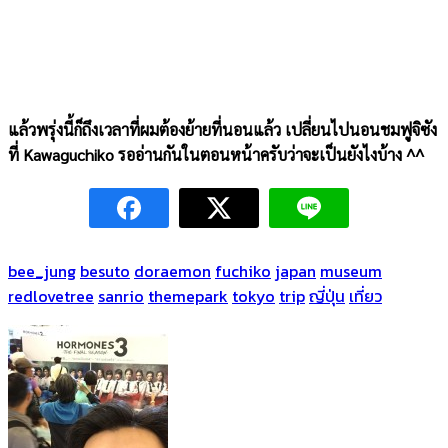
แล้วพรุ่งนี้ก็ถึงเวลาที่ผมต้องย้ายที่นอนแล้ว เปลี่ยนไปนอนชมฟูจิซัง
ที่ Kawaguchiko รออ่านกันในตอนหน้าครับว่าจะเป็นยังไงบ้าง ^^
bee_jung
besuto
doraemon
fuchiko
japan
museum
redlovetree
sanrio
themepark
tokyo
trip
ญี่ปุ่น
เที่ยว