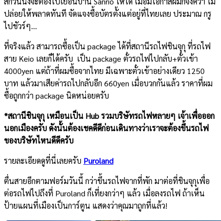
สักวันนึงจะต้องไปเยือนบ้าน Sanrio ให้ได้ เมื่อมีโอกาสผมก็จึงคว้า ไม่
ปล่อยให้พลาดทันที จัดแจงซื้อบัตรตั้งแต่อยู่ที่ไทยเลย ประมาณ กรู
ไปชัวร์ๆ…
ที่จริงแล้ว สามารถซื้อเป็น package ได้ที่สถานีรถไฟชินจุกุ ที่รถไฟ
สาย Keio เลยก็ได้ครับ เป็น package ตั๋วรถไฟไปกลับ+ตั๋วเข้า
4000yen แต่ถ้าที่ผมซื้อจากไทย มีเฉพาะตั๋วเข้าอย่างเดียว 1250
บาท แล้วมาเสียค่ารถไปกลับอีก 660yen เมื่อบวกกันแล้ว ราคาที่ผม
ซื้อถูกกว่า package นิดหน่อยครับ
*สถานีชินจุกุ เหมือนเป็น Hub รวมบริษัทรถไฟหลายๆ เจ้าเพื่อออก
นอกเมืองครับ ดังนั้นต้องเชคดีดีก่อนเดินทางว่าเราจะต้องขึ้นรถไฟ
ของ
บริษัทไหนดีดีครับ
รายละเอียดดูที่นี่เลยครับ
Puroland
ตื่นสายอีกตามฟอร์มวันนี้ กว่าขึ้นรถไฟจากที่พัก มาต่อที่ชินจุกุเพื่อ
ต่อรถไฟไปถึงที่ Puroland ก็เที่ยงกว่าๆ แล้ว เมื่อลงรถไฟ ถ้าเห็น
ป้ายแผนที่เมืองเป็นการ์ตูน แสดงว่าคุณมาถูกที่แล้ว!