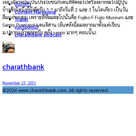
เจอ เผื่อว่ามันเป็นประโยชน์กับคนที่คิดจะไปหรืออยากจะไปญี่ปุ่น
บ่นไปทั่ว
บ้างสักนิดนึงก็ยังดีครับ ^_^ มาถึงวันที่ 2 และ 3 ในโตเกียว เป็นวัน
Content Marketing
ลืมแก่ของผม เพราะที่ที่ผมจะไปนั่นคือ Fujiko·F·Fujio Museum และ
Travel
Sanrio Puroland แดนอิสาน (อันหลังนี่ผมอยากมาตั้งแต่เรียน
คุยเรื่องหนัง
ม.ปลายแล้วหล่ะครับ คลั่ง sanrio มากๆ ตอนนั้น)
charathbank podcast
charathbank
November 23, 2011
©2026 www.charathbank.com. All rights reserved.