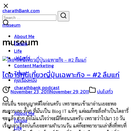
Skip
charathBank.com
to
Search
Search
content
for:
museum
About Me
museum
ไอดอล
Life
บ่นไปทั่ว
Content Marketing
Travel
ไดอารี่หนีเที่ยวญี่ปุ่นเฉพาะกิจ – #2 ลืมแก่
คุยเรื่องหนัง
charathbank podcast
November 23, 2011
November 29, 2011
บ่นไปทั่ว
ก่อนอื่น ขออนุญาตดีใจก่อนครับ เพราะคนเข้ามาอ่านเยอะพอ
สมควรเลย ทั้งๆ ที่มันเป็น Blog IT แท้ๆ แต่ผมก็ทะลึ่งทำเป็นไดอารี่
About Me
ซะแล้ว ฮ่าๆ ยังไม่แน่ใจว่าจะมีกี่ตอนนะครับ เพราะว่าไปมา 10 วัน
ไอดอล
เรื่องเล่าเรื่องบ่นก็เยอะตามจำนวนวัน แต่ก็จะพยายามเล่าสิ่งที่พบที่
Life