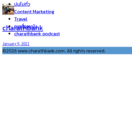
บ่นไปทั่ว
Content Marketing
Travel
charathbank
คุยเรื่องหนัง
charathbank podcast
January 5, 2011
©2026 www.charathbank.com. All rights reserved.