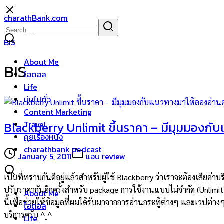
Skip
charathBank.com
to
Search
Search
content
for:
BIS
About Me
BIS
ไอดอล
Life
บ่นไปทั่ว
Content Marketing
Travel
Blackberry Unlimit ขึ้นราคา – มีมุมมองกั
คุยเรื่องหนัง
charathbank podcast
January 5, 2011
แอบ review
เป็นที่ทราบกันดีอยู่แล้วสำหรับผู้ใช้ Blackberry ว่าเราจะต้องเสียค่
ปรับราคากันอีกครั้งสำหรับ package การใช้งานแบบไม่จำกัด (Unlimi
About Me
นี้เพื่อช่วยให้ข้อมูลที่ผมได้รับมาจากการอ่านกระทู้ต่างๆ และเวปต่า
ไอดอล
บริการครับ ^_^
Life