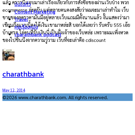
แล้ว คราวนี้แอบมาเล่าเรื่องเกี่ยวกับการสั่งซื้อของผ่านเว็บบ้าง พวก
บ่นไปทั่ว
ecommerce อ่ะครับ แต่หลายคนคงสงสัยว่าผมจะมาเล่าทำไม เว็บ
Content Marketing
ขายของลดราคามันมีอยู่หลายเว็บแถมมีตั้งนานแล้ว งั้นแสดงว่ามา
Travel
เขียนถึงแบบนี้คงได้เงินเขามาหล่ะสิ บอกได้เลยว่า รับครับ 555 เอ้ย
คุยเรื่องหนัง
บ้าเหรอ ไอ่คนที่รับเงินนี่เป็นฝั่งเจ้าของเว็บหล่ะ เพราะผมเพิ่งหวด
charathbank podcast
ของไปชิ้นนึงจากความวู่วาม เว็บที่จะเล่าคือ cdiscount
charathbank
May 12, 2014
©2026 www.charathbank.com. All rights reserved.