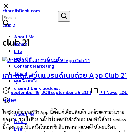
Skip
charathBank.com
to
Search
Search
content
for:
club 21
About Me
club 21
ไอดอล
Life
บ่นไปทั่ว
Content Marketing
Travel
เกาะติดแฟชั่นแบรนด์เนมด้วย App Club 21
คุยเรื่องหนัง
charathbank podcast
September 19, 2011
September 25, 2011
PR News
,
แอบ
review
ใจจริงแล้วผมจะรีวิว App นี้ตั้งแต่เดือนที่แล้ว แต่ด้วยความวุ่นวาย
About Me
ของงาน รวมไปถึงช่วงโปรโมทหนังสือตัวเอง เลยทำให้การ review
ไอดอล
นี้ต้องกลายเป็นหนึ่งในสมาชิกดินพอกหางแบงค์ไปโดยปริตา…
Life