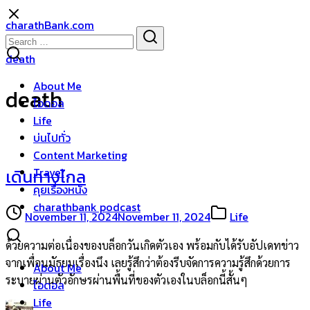
Skip
charathBank.com
to
Search
Search
content
for:
death
About Me
death
ไอดอล
Life
บ่นไปทั่ว
Content Marketing
Travel
เดินทางไกล
คุยเรื่องหนัง
charathbank podcast
November 11, 2024
November 11, 2024
Life
ด้วยความต่อเนื่องของบล็อกวันเกิดตัวเอง พร้อมกับได้รับอัปเดทข่าว
จากเพื่อนมัธยมเรื่องนึง เลยรู้สึกว่าต้องรีบจัดการความรู้สึกด้วยการ
About Me
ระบายผ่านตัวอักษรผ่านพื้นที่ของตัวเองในบล็อกนี้สั้นๆ
ไอดอล
Life