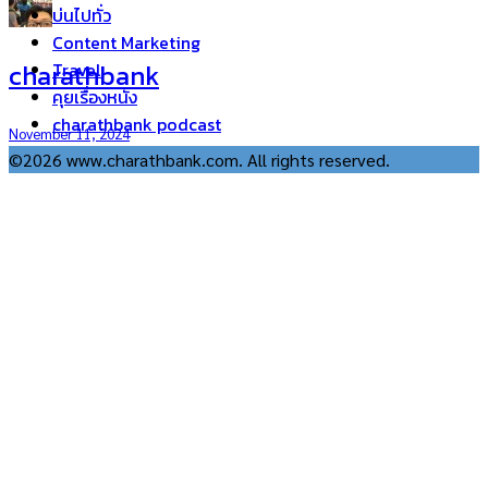
บ่นไปทั่ว
Content Marketing
charathbank
Travel
คุยเรื่องหนัง
charathbank podcast
November 11, 2024
©2026 www.charathbank.com. All rights reserved.