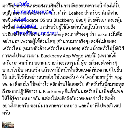
บ่นไปทั่ว
มากที่สุดครับ และขอสงวนสิทธิ์ในการคัดลอกบทความนี้ ต้องได้รับ
Content Marketing
อนุญาตจากผมโดยตรงเท่านั้น คำว่า Leaked สำหรับขาโมดิฟาย
Travel
ชอบลงหรือ update OS บน Blackberry บ่อยๆ ด้วยตัวเอง คงจะคุ้น
คุยเรื่องหนัง
คำนี้อย่างแน่นอน… แต่สำหรับผู้ใช้โดยส่วนใหญ่ในโลก รวมถึง
charathbank podcast
ประเทศไทยที่ใช้งาน Blackberry คงเกาหัวงงๆ ว่า Leaked มันคือ
อะไรนะ? เพราะผู้ใช้ส่วนใหญ่(จำนวนมากจริงๆ) คงยังไม่เคยลง
เครื่องใหม่ (หมายถึงล้างเครื่องใหม่หมดจด) หรือแม้กระทั่งไม่รู้จักวิธี
การลงโปรแกรมผ่าน Blackberry App World เลยก็มี (เพราะได้
เครื่องมาจากร้าน บอกคนขายว่าจะเอารุ่นนี้ ผู้ขายก็ลงอะไรต่างๆ
นานาไรบีนาจนเสร็จ แล้วเราก็มีหน้าที่หยิบแบงค์พันหลายๆใบยื่น
ให้ แล้วก็ใช้กันอย่างสบายใจ ใช่ไหมครับ ^_^) ใครถ้าอยากรู้ว่า App
World คืออะไร ใช้อย่างไร คลิกอ่านได้เลยครับ สำหรับวันนี้ผมขอพูด
ถึงระบบปฏิบัติการบน Blackberry ก็แล้วกันนะครับเป็นเบื้องต้นพอ
ให้ได้รู้ความหมายกัน แต่คงไม่ลงลึกถึงกับว่าจะลงอย่างไร ติดตั้ง
อย่างไรนะครับ ขอเน้นเฉพาะความหมาย และที่มาที่ไปพอสังเขป
ครับ