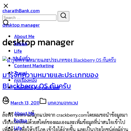
Skip
charathBank.com
to
Search
Search
content
for:
desktop manager
About Me
desktop manager
ไอดอล
Life
บ่นไปทั่ว
Content Marketing
Travel
มารู้จักความหมายและประเภทของ
คุยเรื่องหนัง
Blackberry OS กันครับ
charathbank podcast
March 13, 2011
บทความจากเวป
About Me
ล้อฟรี บทความนี้ถูกแปลจาก crackberry.comโดยผมขอนำข้อมูลมา
ไอดอล
เรียบเรียงใหม่ด้วยสไตล์ของผมเองและเพิ่มข้อมูลที่น่าสนใจเข้าไป
Life
เพิ่มด้วย เพื่อให้บริโภค,เข้าใจได้ง่ายขึ้น และเป็นประโยชน์ต่อผู้อ่าน