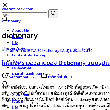
Skip
charathBank.com
to
Search
Search
content
for:
dictionary
About Me
dictionary
ไอดอล
Life
บ่นไปทั่ว
Content Marketing
Travel
ใกล้ถึงคราวอวสานของ Dictionary แบบรูปเล่
คุยเรื่องหนัง
charathbank podcast
September 1, 2010
เกร็ดทั่วไปใน IT
จั่วหัวมายังกับจะเป็นละครไทย ฮ่าๆ (ขณะที่พิมพ์อยู่ ละครเรื่อง 
ครับ เพราะว่ามันไม่เกี่ยวกับ IT แต่ผมจะพูดถึงอีกสิ่งที่โดนหางเลขจาก
About Me
ที่ผ่านช่วงการเรียนมาคงไม่มีใครไม่เคยใช้งาน dictionary แบบเปิดเ
ไอดอล
dictionary ตามรูปนี้หรือหน้าตาประมาณนี้ แทบทุกท่านจะต้องเคยมีไว้กั
Life