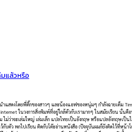
มแล้วหรือ
วนิดา นำแสดงโดยพี่ติ๊กของสาวๆ และน้องแอฟของหนุ่มๆ กำลังฉายเต็ม T
 internet ในวงการสิ่งพิมพ์ที่อยู่ใกล้ตัวกับเรามากๆ ในสมัยเรียน นั่นคือ
ล่ม ไม่ว่าจะเล่มใหญ่ เล่มเล็ก แปลไทยเป็นอังกฤษ หรือแปลอังกฤษเป็นไ
บตัว พกไปเรียน ติดกับโต๊ะอ่านหนังสือ (ปัจจุบันผมก็ยังติดไว้ที่หน้าโ