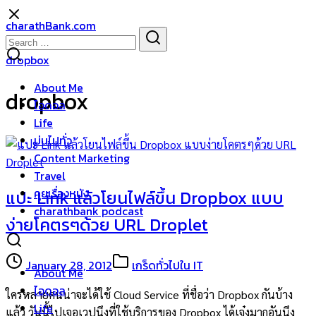
Skip
charathBank.com
to
Search
Search
content
for:
dropbox
About Me
dropbox
ไอดอล
Life
บ่นไปทั่ว
Content Marketing
Travel
คุยเรื่องหนัง
แปะ Link แล้วโยนไฟล์ขึ้น Dropbox แบบ
charathbank podcast
ง่ายโคตรๆด้วย URL Droplet
January 28, 2012
เกร็ดทั่วไปใน IT
About Me
ไอดอล
ใครหลายคนน่าจะได้ใช้ Cloud Service ที่ชื่อว่า Dropbox กันบ้าง
Life
แล้ว วันนี้ไปเจอเวปนึงที่ใช้บริการของ Dropbox ได้เจ๋งมากอันนึง