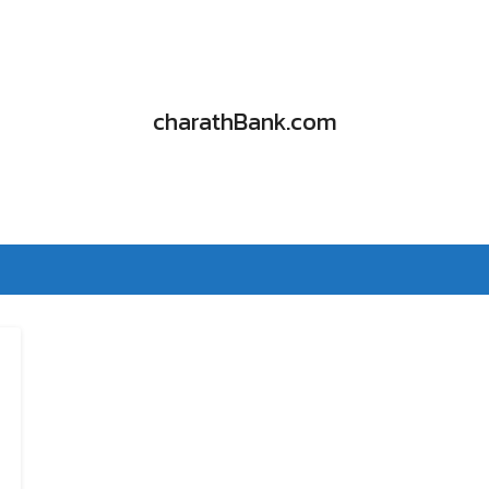
charathBank.com
e-reader