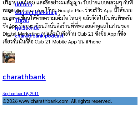
ปริยาย! (แก้เอง) และอีกอย่างผมสัญญา+รับปากแบบหลวมๆ กับพี่
บ่นไปทั่ว
พลอย @phenarploy ไว้บน Google Plus ว่าจะรีวิว App นี้ให้แบบ
Content Marketing
ผมอยากเขียนให้ด้วยความเต็มใจ ไหนๆ แล้วก็จัดไปในทันทีขอรับ
Travel
ซึ่ง App ที่ผมจะเขียนถึงนั่นคือร้านที่พี่พลอยเค้าดูแลในส่วนของ
คุยเรื่องหนัง
Digital Marketing อยู่แล้วนั่นคือร้าน Club 21 ซึ่งชื่อ App ก็ชื่อ
charathbank podcast
เดียวกันนั่นก็คือ Club 21 Mobile App บน iPhone
charathbank
September 19, 2011
©2026 www.charathbank.com. All rights reserved.