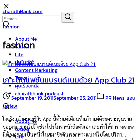
Skip
charathBank.com
to
Search
Search
content
for:
fashion
About Me
fashion
ไอดอล
Life
บ่นไปทั่ว
Content Marketing
Travel
เกาะติดแฟชั่นแบรนด์เนมด้วย App Club 21
คุยเรื่องหนัง
charathbank podcast
September 19, 2011
September 25, 2011
PR News
,
แอบ
review
ใจจริงแล้วผมจะรีวิว App นี้ตั้งแต่เดือนที่แล้ว แต่ด้วยความวุ่นวาย
About Me
ของงาน รวมไปถึงช่วงโปรโมทหนังสือตัวเอง เลยทำให้การ review
ไอดอล
นี้ต้องกลายเป็นหนึ่งในสมาชิกดินพอกหางแบงค์ไปโดยปริตา…
Life