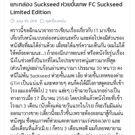
แกะกล่อง Suckseed ห่วยขั้นเทพ FC Suckseed
Limited Edition
July 10, 2011
คุยเรื่องหนัง
คราวนี้ขอฉีกแนวจากการเขียนเรื่องเกี่ยวกับ IT มาเขียน
เกี่ยวกับหนังแบบกล่องหน่อยนะครับ และต่อไปคงมีส่วนของ
หนังสือที่ผมได้อ่านด้วย เผื่อจะได้แชร์ความเห็นกัน (ผมไม่ได้
ให้คล้อยตามนะ…) ถ้าลองนึกภาพยนตร์ หรือหนังวัยรุ่นเรื่อง
นึงในช่วงครึ่งปีแรกที่โดนใจประชากรหนุ่มสาวมากที่สุด
(ส่วนใหญ่จะผ่านร้อนผ่านหนาวมา ประมาณ 30 หนาว) คง
หนีไม่พ้น Suckseed ห่วยขั้นเมพ เอ้ย ห่วยขั้นเทพของค่าย
GTH เป็นแน่แท้ และหลายๆ คนก็คงได้มีโอกาสดูตอนที่เข้า
โรง ผมเองก็ซัดไป 2 รอบ แฮ่ะๆ (เข้าฉายวันแรกอย่างเป็น
ทางการเมื่อ 17 มีนาคม 2554) โดยปกติแล้วหนังไทยที่เข้า
โรงมา 3 เดือน (นับตั้งแต่ฉายวันแรกในโรง) ก็จะเริ่มมีแผ่น
ออกมาวางขาย (เดี๋ยวนี้จะเร็วขึ้นเพราะต้องออกมาสู้กับแผ่น
หนังซูม ซึ่งคุณภาพก็ห่วยแตกตามความเร่งของเวลา) และ
เมื่อเดือนที่แล้ว(มิ.ย.) ก็ครบ 3 เดือนพอดี ผมก็เลยพยายาม