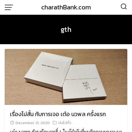
Skip
charathBank.com
to
content
gth
เรื่องไม่สั้น กับการเจอ เต๋อ นวพล ครั้งแรก
December 21, 2020
บ่นไปทั่ว
เต๋อ นวพล ธำรงรัตนฤทธิ์ 1 ในผู้กำกับที่ผมติดตามผลงานมา