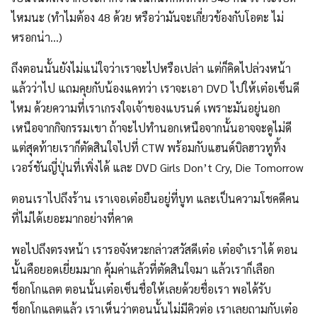
ไหมนะ (ทำไมต้อง 48 ด้วย หรือว่ามันจะเกี่ยวข้องกับโอตะ ไม่
หรอกน่า…)
ถึงตอนนั้นยังไม่แน่ใจว่าเราจะไปหรือเปล่า แต่ก็คิดไปล่วงหน้า
แล้วว่าไป แถมคุยกับน้องแคทว่า เราจะเอา DVD ไปให้เต๋อเซ็นดี
ไหม ด้วยความที่เราเกรงใจเจ้าของแบรนด์ เพราะมันอยู่นอก
เหนือจากกิจกรรมเขา ถ้าจะไปทำนอกเหนือจากนั้นอาจจะดูไม่ดี
แต่สุดท้ายเราก็ตัดสินใจไปที่ CTW พร้อมกับแฮนด์บิลฮาวทูทิ้ง
เวอร์ชันญี่ปุ่นที่เพิ่งได้ และ DVD Girls Don’t Cry, Die Tomorrow
ตอนเราไปถึงร้าน เราเจอเต๋อยืนอยู่ที่บูท และเป็นความโชคดีคน
ที่ไม่ได้เยอะมากอย่างที่คาด
พอไปถึงตรงหน้า เรารอจังหวะกล่าวสวัสดีเต๋อ เต๋อจำเราได้ ตอน
นั้นคือยอดเยี่ยมมาก คุ้มค่าแล้วที่ตัดสินใจมา แล้วเราก็เลือก
ช็อกโกแลต ตอนนั้นเต๋อเซ็นชื่อให้เลยด้วยชื่อเรา พอได้รับ
ช็อกโกแลตแล้ว เราเห็นว่าตอนนั้นไม่มีคิวต่อ เราเลยถามกับเต๋อ