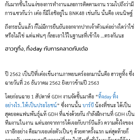
กันมากขึ้นในแง่ของการทำงานและการติดตามงาน รวมไปถึงว่ามี
การแซวกันว่า เต๋อ ก็มีโอชิอยู่ใน BNK48 เช่นกัน นั่นคือ เจนนิษฐ์
ถึงกระนั้นแล้ว ก็ไม่มีการยืนยันออกจากปากเจ้าตัวแต่อย่างใดว่าใช่
หรือไม่ใช่ แต่แฟนๆ ก็ละเอาไว้ในฐานะที่เข้าใจ …ตรงกันนะ
ฮาวทูทิ้ง, ทิ้งday กับการคลาดกับเต๋อ
ปี 2562 เป็นปีที่เต๋อเข็นงานภาพยนตร์ออกมานั่นคือ ฮาวทูทิ้ง ซึ่ง
ฉายวันที่ 26 ธันวาคม 2562 ยิงยาวข้ามปี 2563
โดยก่อนฉาย 1 สัปดาห์ GDH งานจัดขึ้นมาคือ “
ทิ้งday ทิ้ง
อย่างไร..ให้เป็นประโยชน์
” ซึ่งงานนั้น
บาร์บี
น้องที่ชนะ ได้เป็น
สุดยอดแฟนพันธุ์แท้ GDH ที่แข่งด้วยกัน กำลังฝึกงานที่ GDH เป็น
ทีมงานในงาน แต่นอกจากการได้เจอกับบาร์บีแล้ว ความตั้งใจของ
เราอีกอย่าง คือมาเจอเต๋อตัวเป็นๆ ด้วยตาครั้งแรก แต่สุดท้ายก็