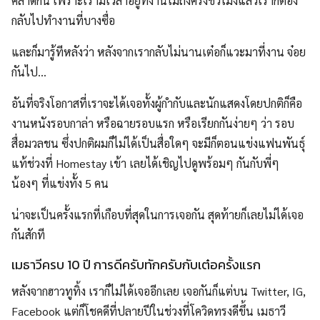
คลาดกัน เพราะเรามีเวลาอยู่ที่งานไม่ถึงครึ่งชั่วโมงแล้วเราก็ต้อง
กลับไปทำงานที่บางซื่อ
และก็มารู้ทีหลังว่า หลังจากเรากลับไม่นานเต๋อก็แวะมาที่งาน จ๋อย
กันไป…
อันที่จริงโอกาสที่เราจะได้เจอทั้งผู้กำกับและนักแสดงโดยปกติก็คือ
งานหนังรอบกาล่า หรือฉายรอบแรก หรือเรียกกันง่ายๆ ว่า รอบ
สื่อมวลชน ซึ่งปกติผมก็ไม่ได้เป็นสื่อใดๆ จะมีก็ตอนแข่งแฟนพันธุ์
แท้ช่วงที่ Homestay เข้า เลยได้เชิญไปดูพร้อมๆ กันกับพี่ๆ
น้องๆ ที่แข่งทั้ง 5 คน
น่าจะเป็นครั้งแรกที่เกือบที่สุดในการเจอกัน สุดท้ายก็เลยไม่ได้เจอ
กันสักที
เมธาวีครบ 10 ปี การดีครับทักครับกับเต๋อครั้งแรก
หลังจากฮาวทูทิ้ง เราก็ไม่ได้เจออีกเลย เจอกันก็แต่บน Twitter, IG,
Facebook แต่ก็โชคดีที่ปลายปีในช่วงที่โควิดทรงดีขึ้น เมธาวี