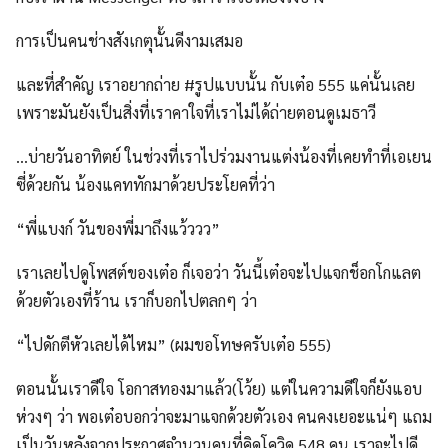
การเป็นคนช่างสังเกตุนั้นดีงามเสมอ
และที่สำคัญ เราอยากถ่าย #รูปแบบนั้น กับเต๋อ 555 แค่นั้นเลย
เพราะมันยังเป็นสิ่งที่เราคาใจที่เราไม่ได้ถ่ายตอนดูเมธาวี
Search
Search
…บ่ายวันอาทิตย์ ในช่วงที่เราไปร่วมงานแต่งน้องที่เคยทำที่เอเยน
for:
ซี่ด้วยกัน น้องแคททักมาด้วยประโยคที่ว่า
“พี่แบงก์ วันของพี่มาถึงแว้ววว”
เราเลยไปดูโพสต์ของเต๋อ ก็เจอว่า วันนี้เต๋อจะไปแจกช็อกโกแลต
ด้วยตัวเองที่ร้าน เราก็บอกไปตลกๆ ว่า
“ไปดักตีหัวเลยได้ไหม” (ผมขอโทษครับเต๋อ 555)
ตอนนั้นเราดีใจ โอกาสทองมาแล้ว(โว้ย) แต่ในความดีใจก็ยังแอบ
ห่วงๆ ว่า พอเต๋อบอกว่าจะมาแจกด้วยตัวเอง คนคงเยอะแน่ๆ แถม
เป็นวันหลังจากประกาศจำนวนคนที่คิดโควิด 548 คน เราจะไปดี