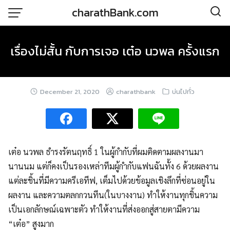
Skip
charathBank.com
to
content
เรื่องไม่สั้น กับการเจอ เต๋อ นวพล ครั้งแรก
December 21, 2020
charathbank
บ่นไปทั่ว
เต๋อ นวพล ธำรงรัตนฤทธิ์ 1 ในผู้กำกับที่ผมติดตามผลงานมา
นานนม แต่ก็คงเป็นรองเหล่าทีมผู้กำกับแฟนฉันทั้ง 6 ด้วยผลงาน
แต่ละชิ้นที่มีความครีเอทีฟ, เต็มไปด้วยข้อมูลเชิงลึกที่ซ่อนอยู่ใน
ผลงาน และความตลกกวนทีน(ในบางงาน) ทำให้งานทุกชิ้นความ
เป็นเอกลักษณ์เฉพาะตัว ทำให้งานที่ส่งออกสู่สายตามีความ
“เต๋อ” สูงมาก