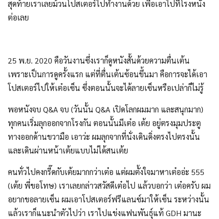
สุดท้ายเราเลยม้วนโปสเตอร์ไปทำงานด้วย เพื่อเอาไปที่โรงหนัง
ต่อเลย
25 พ.ย. 2020 คือวันงานซึ่งเราก็ดูหนังสั้นด้วยความตื่นเต้น
เพราะเป็นการดูครั้งแรก แต่ที่ตื่นเต้นซ้อนขึ้นมา คือการจะได้เอา
โปสเตอร์ไปให้เต๋อเซ็น ซึ่งตอนนั้นจะได้ลายเซ็นหรือเปล่าก็ไม่รู้
พอหนังจบ Q&A จบ (วันนั้น Q&A เปิดโลกผมมาก และสนุกมาก)
ทุกคนเริ่มลุกออกจากโรงกัน ตอนนั้นมีเต๋อ เต้ย อยู่ตรงมุมประตู
ทางออกด้านขวามือ เอาว่ะ ผมลุกจากที่นั่งเดินดิ่งตรงไปตรงนั้น
และเดินผ่านหน้าเต้ยแบบไม่ได้สนเต้ย
คนทั่วไปคงกรี๊ดกับเต้ยมากกว่าเต๋อ แต่ผมตั้งใจมาหาเต๋ออ่ะ 555
(เต้ย พี่ขอโทษ) เราเลยกล่าวสวัสดีเต๋อไป แล้วบอกว่า เต๋อครับ ผม
อยากขอลายเซ็น ผมเอาโปสเตอร์ฟรีแลนซ์มาให้เซ็น ระหว่างนั้น
แล้วเราก็แนะนำตัวไปว่า เราไปแข่งแฟนพันธุ์แท้ GDH มานะ