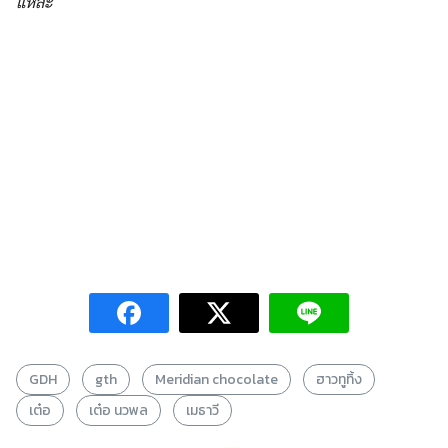
แหละ
GDH
gth
Meridian chocolate
ฮาวทูทิ้ง
เต๋อ
เต๋อ นวพล
เมธาวี