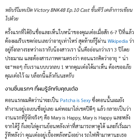
หยิบรีโมทเปิด Victory BNK48 Ep.10 Cast ขึ้นทีวี เคล้าการเขียน
ไปด้วย
ครั้งแรกที่ได้ยินชื่อและเห็นใบหน้าของคุณเต๋อเมื่อสัก 6-7 ปีที่แล้ว
ต้องผมรีบเชคก่อนเลยว่าอายุเท่าไหร่ สุดท้ายก็รู้ผ่าน
Wikipedia
ว่า
อยู่กึ่งกลางระหว่างเรากับน้องสาวเรา นั่นคึออ่อนกว่าเรา 3 ปีโดย
ประมาณ และต้องสารภาพตามตรงว่า ตอนแรกคิดว่าอายุ ” น่า
จะ”พอๆ กับเราแบบบวกลบ 1 หากคุณเต๋อได้มาเห็น ต้องขออภัย
คุณเต๋อไว้ ณ บล็อกนี้แล้วกันนะครับ
งานชิ้นแรกๆ ที่ผมรู้จักกับคุณเต๋อ
ตอนแรกผมคิดว่าน่าจะเป็น
Patcha is Sexy
ซึ่งตอนนั้นผมยัง
ทำงานอยู่เอเยนซี่อยู่เลย แต่พอมาไล่เชคปีดีๆ แล้ว กลายเป็นว่า
งานแรกที่รู้จักจริงๆ คือ Mary is Happy, Mary is Happy และหลัง
จากได้รู้ ก็เลยไล่ดูงานย้อนหลังเท่าที่สามารถหาดูได้ และก็เริ่มมา
รู้ทีหลังว่า คุณเต๋ออยู่เบื้องหลังหนังอย่าง รถไฟฟ้ามาหานะเธอ