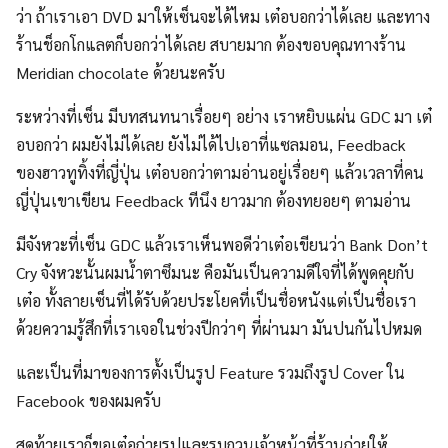
ว่า ถ้าเราเอา DVD มาให้เซ็นจะได้ไหม เต๋อบอกว่าได้เลย และทาง
ร้านช็อกโกแลตก็บอกว่าได้เลย สบายมาก ต้องขอบคุณทางร้าน
Meridian chocolate ด้วยนะครับ
ระหว่างที่เซ็น มีบทสนทนาเรื่อยๆ อย่าง เราหยิบแผ่น GDC มา เต๋
อบอกว่า ผมยังไม่ได้เลย ยังไม่ได้ไปเอาที่แซลมอน, Feedback
ของฮาวทูทิ้งที่ญี่ปุ่น เต๋อบอกว่าตามอ่านอยู่เรื่อยๆ แล้วเวลาที่คน
ญี่ปุ่นเขาเขียน Feedback ทีนึง ยาวมาก ต้องทยอยๆ ตามอ่าน
มีจังหวะที่เซ็น GDC แล้วเราเห็นพอดีว่าเต๋อเขียนว่า Bank Don’t
Cry จังหวะนั้นผมน้ำตาซึมนะ คือมันเป็นความดีใจที่ได้พูดคุยกับ
เต๋อ ทั้งลายเซ็นที่ได้รับด้วยประโยคที่เป็นชื่อหนังแต่เป็นชื่อเรา
ด้วยความรู้สึกที่เราเจอในช่วงปีกว่าๆ ที่ผ่านมา มันปนกันไปหมด
และเป็นที่มาของการตั้งเป็นรูป Feature รวมถึงรูป Cover ใน
Facebook ของผมครับ
สุดท้ายเราก็ขอเต๋อถ่ายรูปและรบกวนเจ้าหน้าที่ร้านถ่ายให้