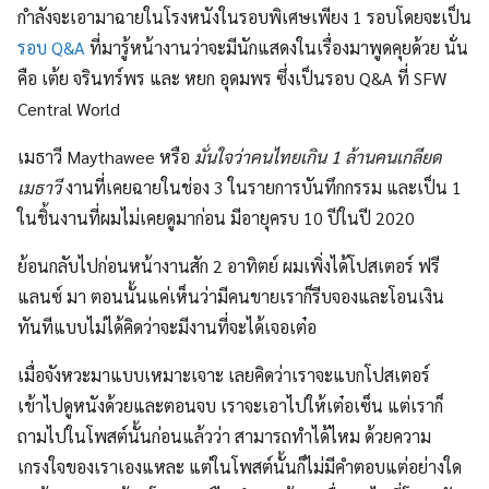
กำลังจะเอามาฉายในโรงหนังในรอบพิเศษเพียง 1 รอบโดยจะเป็น
รอบ Q&A
ที่มารู้หน้างานว่าจะมีนักแสดงในเรื่องมาพูดคุยด้วย นั่น
คือ เต้ย จรินทร์พร และ หยก อุดมพร ซึ่งเป็นรอบ Q&A ที่ SFW
Central World
เมธาวี Maythawee หรือ
มั่นใจว่าคนไทยเกิน 1 ล้านคนเกลียด
เมธาวี
งานที่เคยฉายในช่อง 3 ในรายการบันทึกกรรม และเป็น 1
ในชิ้นงานที่ผมไม่เคยดูมาก่อน มีอายุครบ 10 ปีในปี 2020
ย้อนกลับไปก่อนหน้างานสัก 2 อาทิตย์ ผมเพิ่งได้โปสเตอร์ ฟรี
แลนซ์ มา ตอนนั้นแค่เห็นว่ามีคนขายเราก็รีบจองและโอนเงิน
ทันทีแบบไม่ได้คิดว่าจะมีงานที่จะได้เจอเต๋อ
เมื่อจังหวะมาแบบเหมาะเจาะ เลยคิดว่าเราจะแบกโปสเตอร์
เข้าไปดูหนังด้วยและตอนจบ เราจะเอาไปให้เต๋อเซ็น แต่เราก็
ถามไปในโพสต์นั้นก่อนแล้วว่า สามารถทำได้ไหม ด้วยความ
เกรงใจของเราเองแหละ แต่ในโพสต์นั้นก็ไม่มีคำตอบแต่อย่างใด