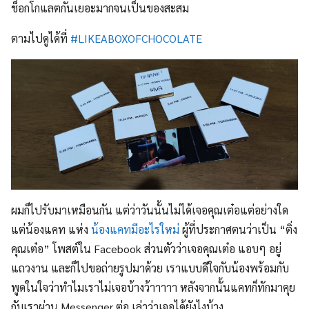
ช็อกโกแลตกันเยอะมากจนเป็นของสะสม
ตามไปดูได้ที่
#LIKEABOXOFCHOCOLATE
ผมก็ไปรับมาเหมือนกัน แต่ว่าวันนั้นไม่ได้เจอคุณเต๋อแต่อย่างใด
แต่น้องแคท แห่ง
น้องแคทมีอะไรใหม่
ผู้ที่ประกาศตนว่าเป็น “ติ่ง
คุณเต๋อ” โพสต์ใน Facebook ส่วนตัวว่าเจอคุณเต๋อ แอบๆ อยู่
แถวงาน และก็ไปขอถ่ายรูปมาด้วย เราแบบดีใจกับน้องพร้อมกับ
พูดในใจว่าทำไมเราไม่เจอบ้างว้าาาาา หลังจากนั้นแคทก็ทักมาคุย
กับเราผ่าน Messenger ต่อ เล่าว่าเจอได้ยังไงบ้าง