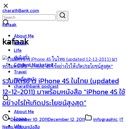
Skip
charathBank.com
to
Search
Search
content
for:
kafaak
About Me
kafaak
ไอดอล
Life
บ่นไปทั่ว
Content Marketing
Travel
คุยเรื่องหนัง
รวมมิตรข่าว iPhone 4S ในไทย (updated
charathbank podcast
12-12-2011) มาพร้อมหนังสือ “iPhone 4S ใช้
อย่างไรให้เกิดประโยชน์สูงสุด”
About Me
ไอดอล
December 10, 2011
December 12, 2011
infographic
,
IT
Life
News
,
หนอนหนังสือ