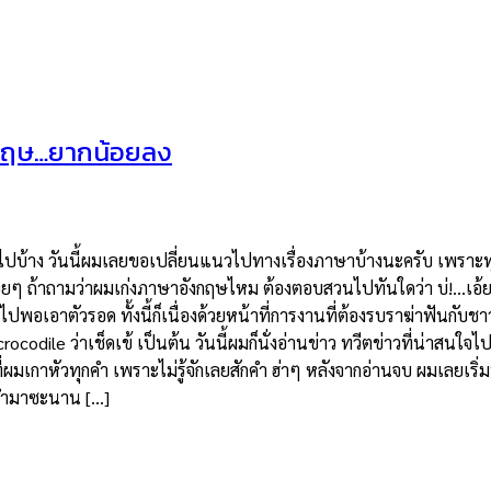
ังกฤษ…ยากน้อยลง
กันไปบ้าง วันนี้ผมเลยขอเปลี่ยนแนวไปทางเรื่องภาษาบ้างนะครับ เพราะท
ยๆ ถ้าถามว่าผมเก่งภาษาอังกฤษไหม ต้องตอบสวนไปทันใดว่า บ่!…เอ้ย ไม
กันไปพอเอาตัวรอด ทั้งนี้ก็เนื่องด้วยหน้าที่การงานที่ต้องรบราฆ่าฟัน
 crocodile ว่าเช็ดเข้ เป็นต้น วันนี้ผมก็นั่งอ่านข่าว ทวีตข่าวที่น่าส
่ผมเกาหัวทุกคำ เพราะไม่รู้จักเลยสักคำ ฮ่าๆ หลังจากอ่านจบ ผมเลยเริ่มน
พร่ำมาซะนาน […]