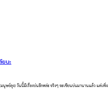
ลียนะ
 (มนุษย์ลุง) วันนี้มีเรื่องบ่นอีกหล่ะ จริงๆ จะเขียนบ่นมานานแล้ว แต่เพ