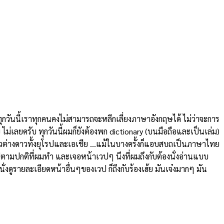
ุกวันนี้เราทุกคนคงไม่สามารถจะหลีกเลี่ยงภาษาอังกฤษได้ ไม่ว่าจะการ
่เลยครับ ทุกวันนี้ผมก็ยังต้องพก dictionary (บนมือถือและเป็นเล่ม)
กับชาวต่างดาวทั้งยุโรปและเอเชีย …แม้ในบางครั้งก็แอบสบถเป็นภาษาไทย
นใจไปตามปกติที่ผมทำ และเจอหน้าเวปๆ นึงที่ผมถึงกับต้องนั่งอ่านแบบ
ั่งดูรายละเอียดหน้าอื่นๆของเวป ก็ถึงกับร้องเฮ้ย มันเจ๋งมากๆ มัน