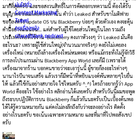
บ่นไปทั่ว
มากที่สุดครับ และขอสงวนสิทธิ์ในการคัดลอกบทความนี้ ต้องได้รับ
Content Marketing
อนุญาตจากผมโดยตรงเท่านั้น คำว่า Leaked สำหรับขาโมดิฟาย
Travel
ชอบลงหรือ update OS บน Blackberry บ่อยๆ ด้วยตัวเอง คงจะคุ้น
คุยเรื่องหนัง
คำนี้อย่างแน่นอน… แต่สำหรับผู้ใช้โดยส่วนใหญ่ในโลก รวมถึง
charathbank podcast
ประเทศไทยที่ใช้งาน Blackberry คงเกาหัวงงๆ ว่า Leaked มันคือ
อะไรนะ? เพราะผู้ใช้ส่วนใหญ่(จำนวนมากจริงๆ) คงยังไม่เคยลง
เครื่องใหม่ (หมายถึงล้างเครื่องใหม่หมดจด) หรือแม้กระทั่งไม่รู้จักวิธี
การลงโปรแกรมผ่าน Blackberry App World เลยก็มี (เพราะได้
เครื่องมาจากร้าน บอกคนขายว่าจะเอารุ่นนี้ ผู้ขายก็ลงอะไรต่างๆ
นานาไรบีนาจนเสร็จ แล้วเราก็มีหน้าที่หยิบแบงค์พันหลายๆใบยื่น
ให้ แล้วก็ใช้กันอย่างสบายใจ ใช่ไหมครับ ^_^) ใครถ้าอยากรู้ว่า App
World คืออะไร ใช้อย่างไร คลิกอ่านได้เลยครับ สำหรับวันนี้ผมขอพูด
ถึงระบบปฏิบัติการบน Blackberry ก็แล้วกันนะครับเป็นเบื้องต้นพอ
ให้ได้รู้ความหมายกัน แต่คงไม่ลงลึกถึงกับว่าจะลงอย่างไร ติดตั้ง
อย่างไรนะครับ ขอเน้นเฉพาะความหมาย และที่มาที่ไปพอสังเขป
ครับ