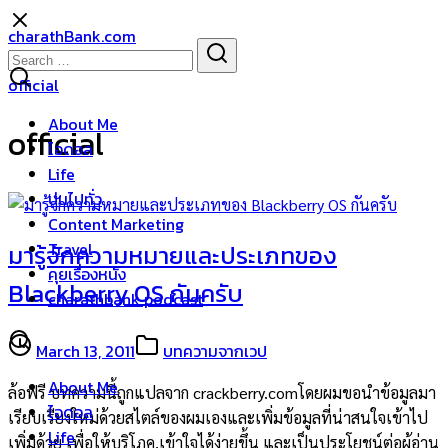
Skip
charathBank.com
to
Search
Search
content
for:
official
About Me
official
ไอดอล
Life
บ่นไปทั่ว
Content Marketing
Travel
มารู้จักความหมายและประเภทของ
คุยเรื่องหนัง
Blackberry OS กันครับ
charathbank podcast
March 13, 2011
บทความจากเวป
About Me
ล้อฟรี บทความนี้ถูกแปลจาก crackberry.comโดยผมขอนำข้อมูลมา
ไอดอล
เรียบเรียงใหม่ด้วยสไตล์ของผมเองและเพิ่มข้อมูลที่น่าสนใจเข้าไป
Life
เพิ่มด้วย เพื่อให้บริโภค,เข้าใจได้ง่ายขึ้น และเป็นประโยชน์ต่อผู้อ่าน