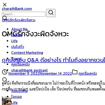
Skip
charathBank.com
to
Search
Search
content
for:
OMGรักจังวะผิดจังหวะ
About Me
OMGรักจังวะผิดจังหวะ
ไอดอล
Life
บ่นไปทั่ว
Content Marketing
Travel
ดูหนังรอบ Q&A ดีอย่างไร ทำไมถึงอยากชวนให
คุยเรื่องหนัง
charathbank podcast
November 9, 2022
November 14, 2022
คุยเรื่องหนัง
ดูหนัง คือกิจกรรมนึงที่ผมชอบมาก ไม่ว่าจะเป็นที่โรงหนัง หรือจะอยู่ใน
กระหึ่ม เบาะนุ่มๆ และป๊อปเป้อ เอ้ย ป๊อปคอร์น ที่ผมชอบกินหมดตั้งแ
About Me
ไอดอล
Life