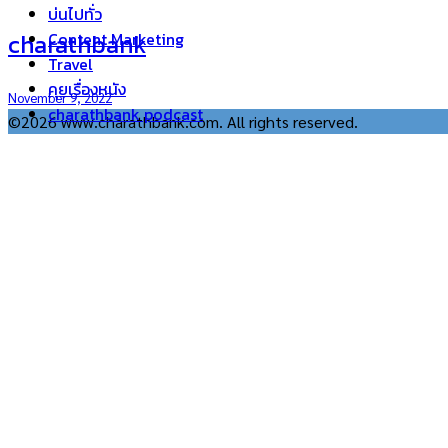
บ่นไปทั่ว
charathbank
Content Marketing
Travel
คุยเรื่องหนัง
November 9, 2022
charathbank podcast
©2026 www.charathbank.com. All rights reserved.