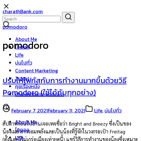
Skip
charathBank.com
to
Search
Search
content
for:
pomodoro
About Me
pomodoro
ไอดอล
Life
บ่นไปทั่ว
Content Marketing
Travel
ปรับให้โฟกัสกับการทำงานมากขึ้นด้วยวิธี
คุยเรื่องหนัง
Pomodoro (ใช้ได้กับทุกอย่าง)
charathbank podcast
February 7, 2021
February 11, 2021
Life
,
บ่นไปทั่ว
About Me
สัปดาห์ก่อนไปอ่านเจอเพจชื่อว่า Bright and Breezy ซึ่งเป็นของ
ไอดอล
น้องเมย์ สาวจอมพลังและเป็นน้องที่รู้จักในวงกระเป๋า Freitag
Life
(ตั้งแต่ยังไม่เกร่อเมืองเท่ายุคนี้) แชร์วิธีการทำงานของน้องซึ่งเหมาะ