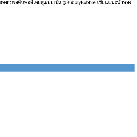
พักในฮ่องกงพอดิบพอดีโดยคุณบับเบิล @BubblyBubble เขียนแนะนำห้อง