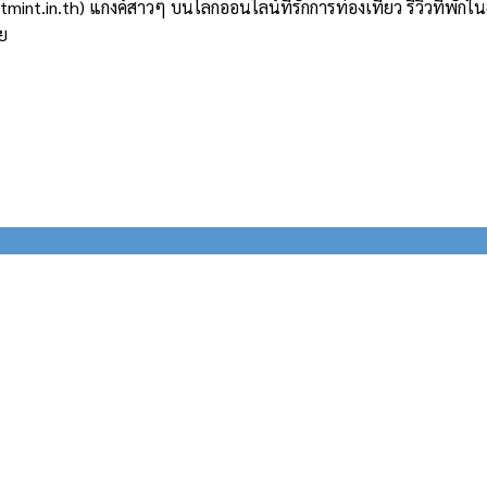
atmint.in.th) แกงค์สาวๆ บนโลกออนไลน์ที่รักการท่องเที่ยว รีวิวที่
ลย