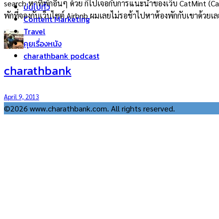
search หาที่พักอื่นๆ ด้วย ก็ไปเจอกับการแนะนำของเว็บ CatMint (C
บ่นไปทั่ว
พักที่จองกับเว็บไซต์ Airbnb ผมเลยไม่รอช้าไปหาห้องพักกับเขาด้วยเ
Content Marketing
Travel
คุยเรื่องหนัง
charathbank podcast
charathbank
April 9, 2013
©2026 www.charathbank.com. All rights reserved.