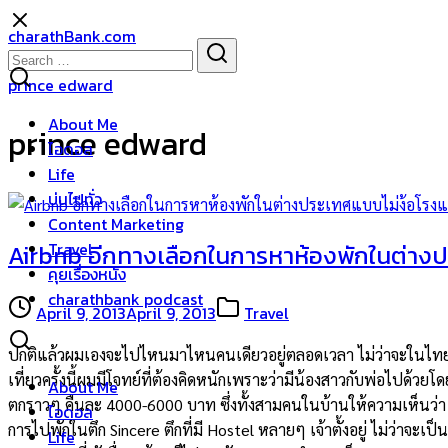
Skip
charathBank.com
to
Search
Search
content
for:
prince edward
About Me
prince edward
ไอดอล
Life
บ่นไปทั่ว
Content Marketing
Travel
Airbnb อีกทางเลือกในการหาห้องพักในต่าง
คุยเรื่องหนัง
charathbank podcast
April 9, 2013
April 9, 2013
Travel
ปกติแล้วผมเองจะไปไหนมาไหนคนเดียวอยู่ตลอดเวลา ไม่ว่าจะในไทย คิ
เที่ยวครั้งนี้ผมมีโจทย์ที่ต้องคิดหนักเพราะว่ามีน้องสาวกับพ่อไปด้วยโ
About Me
ตกราวๆ คืนละ 4000-6000 บาท ซึ่งทั้งสามคนในบ้านให้ความเห็นว่า 
ไอดอล
การไปพักในตึก Sincere ตึกที่มี Hostel หลายๆ เจ้าตั้งอยู่ ไม่ว่าจ
Life