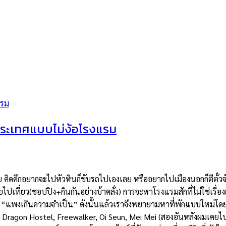
ประเทศแบบไม่ง้อโรงแรม
ดคึกอยากจะไปหัวหินก็ขับรถไปเองเลย หรืออยากไปเมืองนอกก็ตีตั๋วจั
ดยไปเที่ยว(ชอปปิง+กินกันอย่างบ้าคลั่ง) การจะหาโรงแรมสักที่ไม่ใช่เรื่
“แพงเกินความจำเป็น” ดังนั้นแล้วเราจึงพยายามหาที่พักแบบใหม่โดยที
ะเป็น Dragon Hostel, Freewalker, Oi Seun, Mei Mei (สองอันหลังผมเค