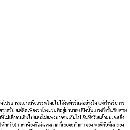
ดโปรแกรมเองเสร็จสรรพโดยไม่ได้ง้อทัวร์แต่อย่างใด แต่สำหรับการ
องยากครับ แต่ติดเพียงว่าโรงแรมที่อยู่ย่านชอปปิงนั้นแพงถึงขั้นชิบหาย
่ไม่เล็กจนเกินไปและไม่แพงมากจนเกินไป อันที่จริงแล้วผมเองเล็ง
ยไปพักครับ) ราคาห้องก็ไม่แพงมาก ก็เลยจะทำการจอง พอดีกับที่ผมลอง