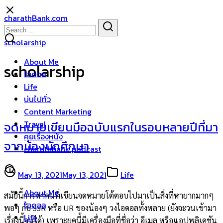
Skip
charathBank.com
to
Search
Search
content
for:
scholarship
About Me
scholarship
ไอดอล
Life
บ่นไปทั่ว
Content Marketing
Travel
จดหมายเขียนมือฉบับแรกในรอบหลายปีที่มา
คุยเรื่องหนัง
จากน้องนักศึกษา
charathbank podcast
May 13, 2021
May 13, 2021
Life
About Me
สมัยนี้การหาคนที่เขียนจดหมายโต้ตอบไปมาเป็นสิ่งที่หายากมากๆ
ไอดอล
พอๆ กับ SSR หรือ UR ของน้องๆ วงไอดอลทั้งหลาย (ยังจะวนเข้ามา
Life
เรื่องนี้จนได้) เพราะยุคนี้มีเครื่องมือที่ชื่อว่า อีเมล หรือแอปพลิเคชัน