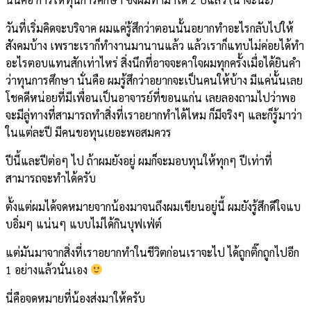
วันที่เริ่มคิดจะบริจาค ผมแค่รู้สึกว่าตอนนั้นอยากทำอะไรกลับไปให้
สังคมบ้าง เพราะเราก็ทำงานมานานแล้ว แล้วเราก็แทบไม่ค่อยได้ทำ
อะไรตอบแทนสักเท่าไหร่ สิ่งนึกที่อาจจะคาใจผมทุกครั้งเมื่อได้ยินคำ
ว่าทุนการศึกษา นั่นคือ ผมรู้สึกว่าอยากจะเป็นคนให้บ้าง มีแค่นั้นเลย
โชคดีหน่อยที่มีเพื่อนเป็นอาจารย์ที่ขอนแก่น เลยลองถามไปว่าพอ
จะมีลู่ทางที่สามารถทำสิ่งที่เราอยากทำได้ไหม ก็มีจริงๆ และก็รู้มาว่า
ในแต่ละปี มีคนขอทุนเยอะพอสมควร
ปีนี้และปีต่อๆ ไป ถ้าผมยังอยู่ ผมก็จะมอบทุนให้ทุกๆ ปีเท่าที่
สามารถจะทำได้ครับ
ตั้งแต่ผมได้จดหมายจากน้องมาจนถึงผมเขียนอยู่นี้ ผมยังรู้สึกดีใจแบ
บอิ่มๆ แน่นๆ แบบไม่ได้กินบุฟเฟ่ต์
แต่มันมาจากสิ่งที่เราอยากทำในชีวิตก่อนเราจะไป ได้ถูกติ๊กถูกไปอีก
1 อย่างแล้วนั่นเอง
นี่คือจดหมายที่น้องส่งมาให้ครับ