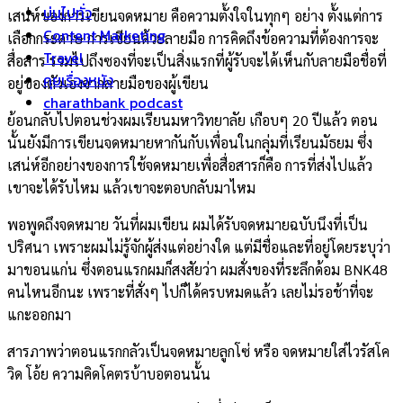
บ่นไปทั่ว
เสน่ห์ของการเขียนจดหมาย คือความตั้งใจในทุกๆ อย่าง ตั้งแต่การ
Content Marketing
เลือกกระดาษ การเขียนด้วยลายมือ การคิดถึงข้อความที่ต้องการจะ
Travel
สื่อสาร รวมไปถึงซองที่จะเป็นสิ่งแรกที่ผู้รับจะได้เห็นกับลายมือชื่อที่
คุยเรื่องหนัง
อยู่ของตัวเองจากลายมือของผู้เขียน
charathbank podcast
ย้อนกลับไปตอนช่วงผมเรียนมหาวิทยาลัย เกือบๆ 20 ปีแล้ว ตอน
นั้นยังมีการเขียนจดหมายหากันกับเพื่อนในกลุ่มที่เรียนมัธยม ซึ่ง
เสน่ห์อีกอย่างของการใช้จดหมายเพื่อสื่อสารก็คือ การที่ส่งไปแล้ว
เขาจะได้รับไหม แล้วเขาจะตอบกลับมาไหม
พอพูดถึงจดหมาย วันที่ผมเขียน ผมได้รับจดหมายฉบับนึงที่เป็น
ปริศนา เพราะผมไม่รู้จักผู้ส่งแต่อย่างใด แต่มีชื่อและที่อยู่โดยระบุว่า
มาขอนแก่น ซึ่งตอนแรกผมก็สงสัยว่า ผมสั่งของที่ระลึกด้อม BNK48
คนไหนอีกนะ เพราะที่สั่งๆ ไปก็ได้ครบหมดแล้ว เลยไม่รอช้าที่จะ
แกะออกมา
สารภาพว่าตอนแรกกลัวเป็นจดหมายลูกโซ่ หรือ จดหมายใส่ไวรัสโค
วิด โอ้ย ความคิดโคตรบ้าบอตอนนั้น