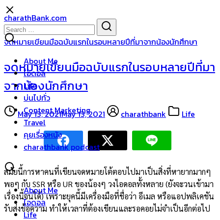
Skip
charathBank.com
to
Search
Search
content
for:
จดหมายเขียนมือฉบับแรกในรอบหลายปีที่มาจากน้องนักศึกษา
About Me
จดหมายเขียนมือฉบับแรกในรอบหลายปีที่มา
ไอดอล
จากน้องนักศึกษา
Life
บ่นไปทั่ว
Content Marketing
May 13, 2021
May 13, 2021
charathbank
Life
Travel
คุยเรื่องหนัง
charathbank podcast
สมัยนี้การหาคนที่เขียนจดหมายโต้ตอบไปมาเป็นสิ่งที่หายากมากๆ
พอๆ กับ SSR หรือ UR ของน้องๆ วงไอดอลทั้งหลาย (ยังจะวนเข้ามา
About Me
เรื่องนี้จนได้) เพราะยุคนี้มีเครื่องมือที่ชื่อว่า อีเมล หรือแอปพลิเคชัน
ไอดอล
รับส่งข้อความ ทำให้เวลาที่ต้องเขียนและรอคอยไม่จำเป็นอีกต่อไป
Life