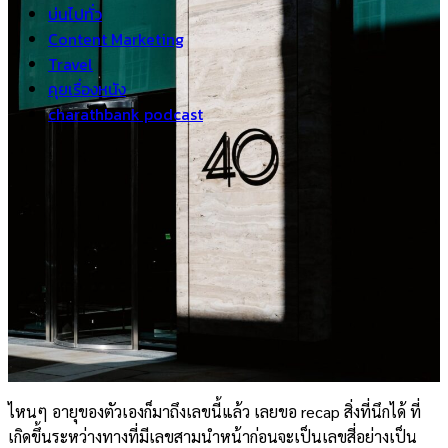
บ่นไปทั่ว
Content Marketing
Travel
คุยเรื่องหนัง
charathbank podcast
ไหนๆ อายุของตัวเองก็มาถึงเลขนี้แล้ว เลยขอ recap สิ่งที่นึกได้ ที่
เกิดขึ้นระหว่างทางที่มีเลขสามนำหน้าก่อนจะเป็นเลขสี่อย่างเป็น