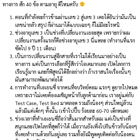
ทางการ สัก 40 ข้อ ตามอายุ ดีไหมครับ
ตอนที่กำลังจะก้าวข้ามผ่านเลข 2 สู่เลข 3 เคยได้ยินว่ามันเป็น
เลขน่ากลัว สรุป ก็ผ่านมาได้แบบเฉยๆ ก็ไม่มีอะไรหนิ
ช่วงอายุเลข 3 เป็นช่วงที่เปลี่ยนงานเยอะสุด เพราะกว่าผม
เปลี่ยนงานครั้งแรกก็คือช่วงอายุเลข 3 นี่แหละ (ทำงานที่แรก
ซัดไป 9 ปี 11 เดือน)
เป็นการเปลี่ยนงานสู่อีกสายที่เราไม่ได้เรียนมาอย่างเป็น
ทางการ แต่เป็นการเลือกที่รู้สึกว่าโอเคมากเลย เปิดโลกการ
เรียนรู้มาก และก็พิสูจน์ได้อีกอย่างว่า ถ้าเราสนใจเรื่องนั้นๆ
มันสามารถพัฒนาต่อได้
การทำงานที่เอเยนซี่ จากคนที่จบวิทย์คอม แรกๆ ดูยากไปหมด
เพราะเราไม่เคยต้องเผชิญหน้ากับลูกค้ามาก่อน เราอยู่แต่กับ
Test Case, Test Bed มาตลอด รวมถึงน้องๆ ส่วนใหญ่ล้วน
แล้วมีแต่เด็กๆ ทั้งนั้น (เข้าไปปั๊บ ร้อยละ 60-70 เด็กหมด)
ช่วงเวลาที่ทำเอเยนซี่ถือว่าสั้นมากสำหรับผม แต่เป็นช่วงที่
สนุกและเปิดโลกที่สุดก็ว่าได้ เมื่อวานยังเพิ่งไปกินข้าวกับน้องๆ
ที่เคยทำงานด้วยกันอยู่เลย รวมทั้งยังมีพูดคุยติดต่อกับน้องคน