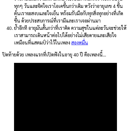
ทุกๆ วันและจิตใจเราโอเคขึ้นกว่าเดิม หวังว่าอายุเลข 4 ขึ้น
ต้นเราจะสงบและใจเย็น พร้อมรับมือกับทุกสิ่งทุกอย่างที่เกิด
ขึ้น ด้วยประสบการณ์ที่เรามีและเราเจอผ่านมา
ย้ำอีกที อายุมันสั้นกว่าที่เราคิด ความสุขในแต่ละวันจะช่วยให้
เราสามารถเดินหน้าต่อไปได้อย่างไม่เสียดายและเสียใจ
เหมือนที่แสตมป์ว่าไว้ในเพลง
สองหมื่น
ปิดท้ายด้วย เพลงแรกที่เปิดฟังในอายุ 40 ปี คือเพลงนี้…