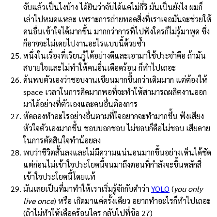
จับแล้วเป็นไงบ้าง ได้ยินว่าจับได้แค่ไม่กี่วิ มันเป็นยังไง ผมก็
เล่าไปหมดแหละ เพราะการถ่ายทอดสิ่งที่เราเจอมันจะช่วยให้
คนอื่นเข้าใจได้มากขึ้น มากกว่าการที่ไปฟังใครก็ไม่รู้มาพูด ซึ่ง
ก็อาจจะไม่เคยไปงานอะไรแบบนี้ด้วยซ้ำ
หนึ่งในเรื่องที่เรียนรู้ได้อย่างดีและเอามาใช้ประจำคือ ถ้ามัน
สบายใจและไม่ทำให้คนอื่นเดือดร้อน ก็ทำไปเถอะ
ค้นพบตัวเองว่าชอบงานเขียนมากขึ้นกว่าเดิมมาก แต่ต้องให้
space เวลาในการคิดมากพอที่จะทำให้สามารถผลิตงานออก
มาได้อย่างที่ตัวเองและคนอื่นต้องการ
หัดลองทำอะไรอย่างอื่นตามที่ใจอยากจะทำมากขึ้น ฟังเสียง
หัวใจตัวเองมากขึ้น ชอบบอกชอบ ไม่ชอบก็คือไม่ชอบ เสียดาย
ในการตัดสินใจทำน้อยลง
พบว่าชีวิตสั้นลงและไม่มีความแน่นอนมากขึ้นอย่างเห็นได้ชัด
แต่ก่อนไม่เข้าใจประโยคนี้จนมาถึงตอนที่กำลังจะขึ้นหลักสี่
เข้าใจประโยคนี้โดยแท้
มันเลยเป็นที่มาทำให้เราเริ่มรู้จักกับคำว่า
YOLO
(
you only
live once
) หรือ เกิดมาแค่ครั้งเดียว อยากทำอะไรก็ทำไปเถอะ
(ถ้าไม่ทำให้เดือดร้อนใคร กลับไปที่ข้อ 27)