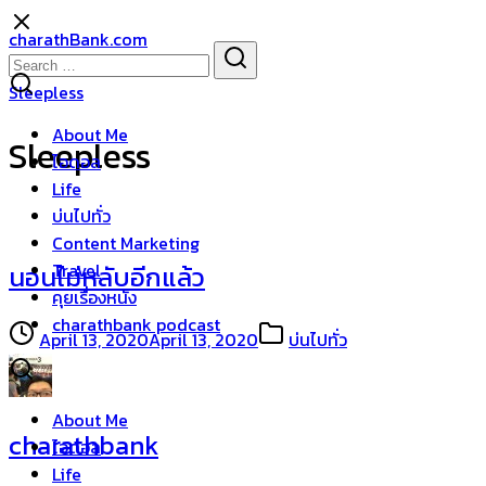
Skip
charathBank.com
to
Search
Search
content
for:
Sleepless
About Me
Sleepless
ไอดอล
Life
บ่นไปทั่ว
Content Marketing
Travel
นอนไม่หลับอีกแล้ว
คุยเรื่องหนัง
charathbank podcast
April 13, 2020
April 13, 2020
บ่นไปทั่ว
About Me
charathbank
ไอดอล
Life