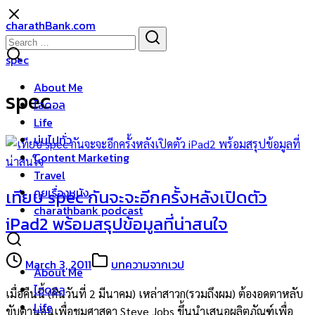
Skip
charathBank.com
to
Search
Search
content
for:
spec
About Me
spec
ไอดอล
Life
บ่นไปทั่ว
Content Marketing
Travel
คุยเรื่องหนัง
เทียบ spec กันจะจะอีกครั้งหลังเปิดตัว
charathbank podcast
iPad2 พร้อมสรุปข้อมูลที่น่าสนใจ
March 3, 2011
บทความจากเวป
About Me
ไอดอล
เมื่อคืนนี้ (คืนวันที่ 2 มีนาคม) เหล่าสาวก(รวมถึงผม) ต้องอดตาหลับ
Life
ขับตานอนเพื่อชมศาสดา Steve Jobs ขึ้นนำเสนอผลิตภัณฑ์เพื่อ